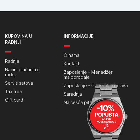
KUPOVINA U
INFORMACIJE
RADNJI
O nama
Radnje
Kontakt
Načini plaćanja u
Zaposlenje - Menadžer
radnji
maloprodaje
Servis satova
Zaposlenje - Generalna prijava
Tax free
Saradnja
Gift card
Najčešća pitanja