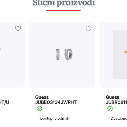
Slični proizvodi
Guess
Guess
HT/U
JUBE03134JWRHT
JUBR061
Dostupno odmah
Dostupn