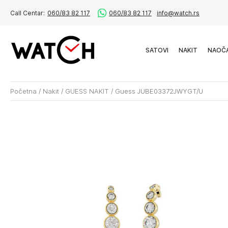
Call Centar:
060/83 82 117
060/83 82 117
info@watch.rs
SATOVI
NAKIT
NAOČ
Početna
/
Nakit
/
GUESS NAKIT
/
Guess JUBE03372JWYGT/U