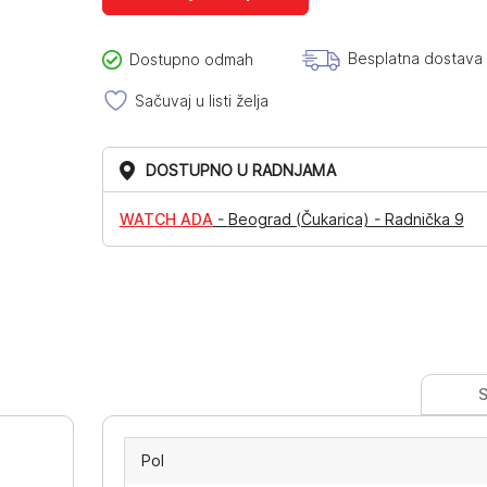
Besplatna dostava
Dostupno odmah
Sačuvaj u listi želja
DOSTUPNO U RADNJAMA
WATCH ADA
-
Beograd (Čukarica) - Radnička 9
S
Pol