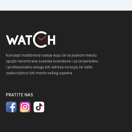
Koncept multibrend radnje koja će na jednom mestu
spojiti renomirane svetske brendove i uz izvanrednu
i profesionalnu uslugu biti adresa na kojoj će Vaše
zadovoljstvo biti merilo našeg uspeha.
PRATITE NAS