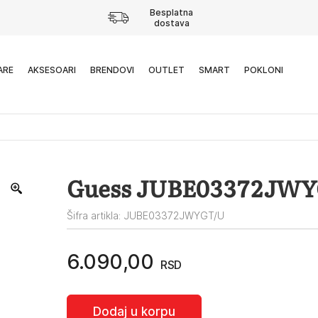
Besplatna
dostava
ARE
AKSESOARI
BRENDOVI
OUTLET
SMART
POKLONI
Guess JUBE03372JW
Šifra artikla: JUBE03372JWYGT/U
6.090,00
RSD
Dodaj u korpu