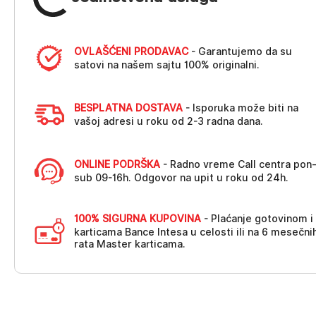
OVLAŠĆENI PRODAVAC
- Garantujemo da su
satovi na našem sajtu 100% originalni.
BESPLATNA DOSTAVA
- Isporuka može biti na
vašoj adresi u roku od 2-3 radna dana.
ONLINE PODRŠKA
- Radno vreme Call centra pon
sub 09-16h. Odgovor na upit u roku od 24h.
100% SIGURNA KUPOVINA
- Plaćanje gotovinom i
karticama Bance Intesa u celosti ili na 6 mesečni
rata Master karticama.