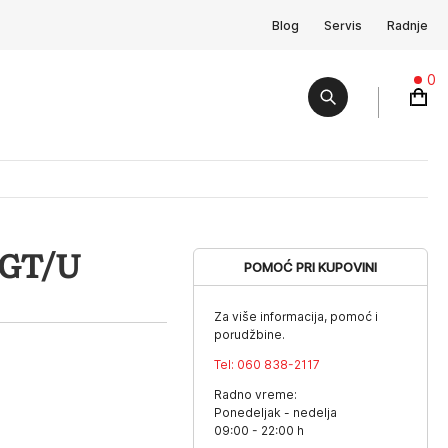
Blog
Servis
Radnje
0
YGT/U
POMOĆ PRI KUPOVINI
Za više informacija, pomoć i
porudžbine.
Tel:
060 838-2117
Radno vreme:
Ponedeljak - nedelja
09:00 - 22:00 h