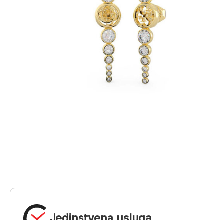
Jedinstvena usluga