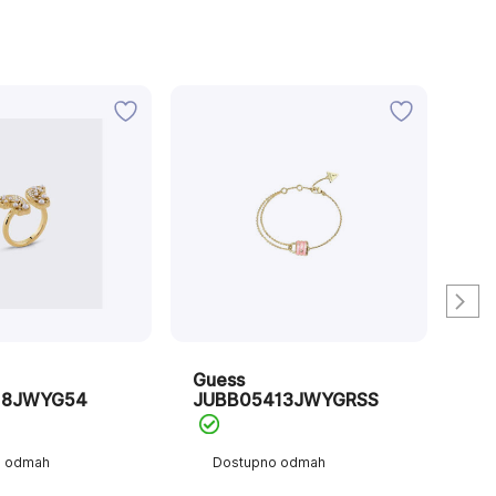
Guess
Gu
18JWYG54
JUBB05413JWYGRSS
JU
o odmah
Dostupno odmah
D