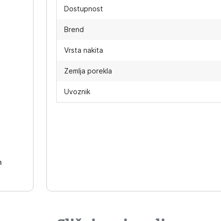
Dostupnost
Brend
Vrsta nakita
Zemlja porekla
Uvoznik
-
h