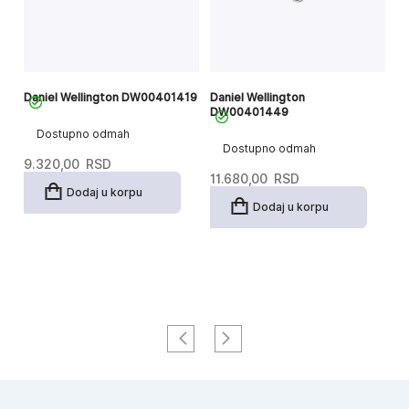
Daniel Wellington DW00401419
Daniel Wellington
Da
DW00401449
El
Dostupno odmah
Dostupno odmah
9.320,00
RSD
11.680,00
RSD
6.
Dodaj u korpu
Or
T
2
Dodaj u korpu
c
c
je
je
bi
2
6