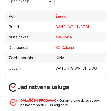
Specifikacije
Pol
Ženski
Brend
DANIEL WELLINGTON
Vrsta nakita
Narukvica
Dostupnost
SC Galerija
KINA
Zemlja porekla
WATCH IS WATCH DOO
Uvoznik
Jedinstvena usluga
OVLAŠĆENI PRODAVAC
- Garantujemo da su satovi
na našem sajtu 100% originalni.