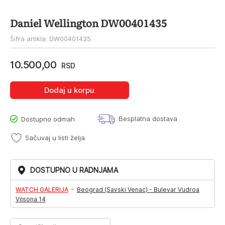
Daniel Wellington DW00401435
Šifra artikla: DW00401435
10.500,00
RSD
Dodaj u korpu
Besplatna dostava
Dostupno odmah
Sačuvaj u listi želja
DOSTUPNO U RADNJAMA
-
WATCH GALERIJA
Beograd (Savski Venac) - Bulevar Vudroa
Vilsona 14