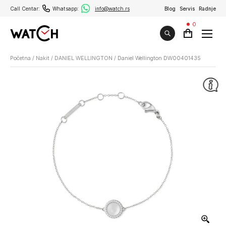
Call Centar:
Whatsapp:
info@watch.rs
Blog
Servis
Radnje
0
Početna
/
Nakit
/
DANIEL WELLINGTON
/
Daniel Wellington DW00401435