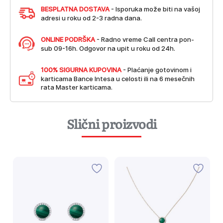
BESPLATNA DOSTAVA
- Isporuka može biti na vašoj
adresi u roku od 2-3 radna dana.
ONLINE PODRŠKA
- Radno vreme Call centra pon-
sub 09-16h. Odgovor na upit u roku od 24h.
100% SIGURNA KUPOVINA
- Plaćanje gotovinom i
karticama Bance Intesa u celosti ili na 6 mesečnih
rata Master karticama.
Slični proizvodi