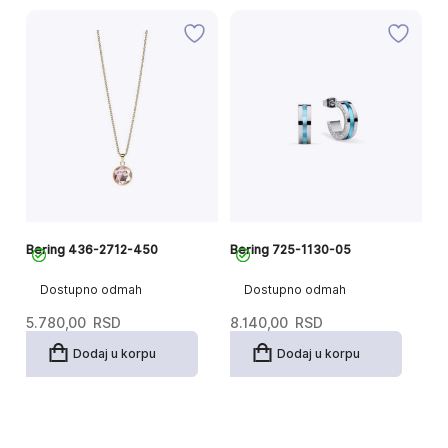
Bering 436-2712-450
Bering 725-1130-05
Be
Dostupno odmah
Dostupno odmah
5.780,00
RSD
8.140,00
RSD
4
Dodaj u korpu
Dodaj u korpu