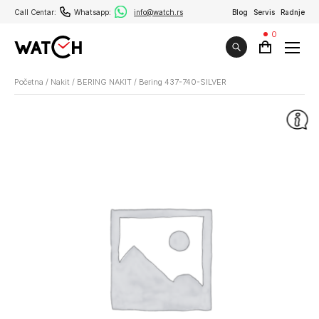
Call Centar:
Whatsapp:
info@watch.rs
Blog
Servis
Radnje
0
Početna
/
Nakit
/
BERING NAKIT
/
Bering 437-740-SILVER