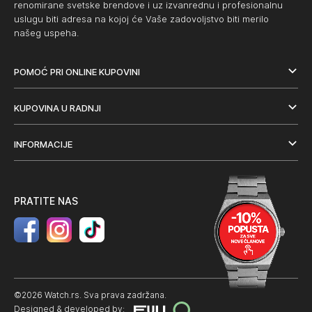
renomirane svetske brendove i uz izvanrednu i profesionalnu
uslugu biti adresa na kojoj će Vaše zadovoljstvo biti merilo
našeg uspeha.
POMOĆ PRI ONLINE KUPOVINI
KUPOVINA U RADNJI
INFORMACIJE
PRATITE NAS
©2026 Watch.rs. Sva prava zadržana.
Designed & developed by: