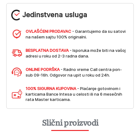
Jedinstvena usluga
OVLAŠĆENI PRODAVAC
- Garantujemo da su satovi
na našem sajtu 100% originalni.
BESPLATNA DOSTAVA
- Isporuka može biti na vašoj
adresi u roku od 2-3 radna dana.
ONLINE PODRŠKA
- Radno vreme Call centra pon-
sub 09-16h. Odgovor na upit u roku od 24h.
100% SIGURNA KUPOVINA
- Plaćanje gotovinom i
karticama Bance Intesa u celosti ili na 6 mesečnih
rata Master karticama.
Slični proizvodi