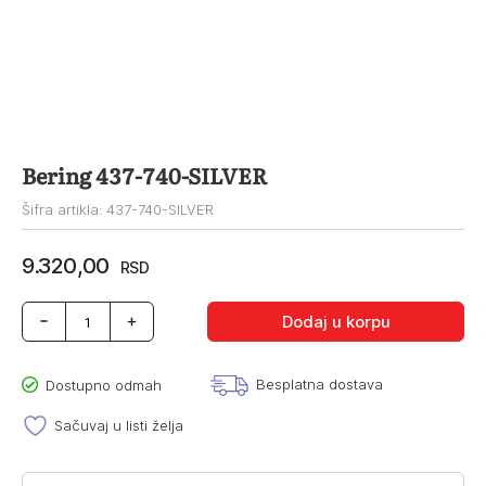
Bering 437-740-SILVER
Šifra artikla: 437-740-SILVER
9.320,00
RSD
Bering
Dodaj u korpu
437-
740-
SILVER
Besplatna dostava
Dostupno odmah
količina
Sačuvaj u listi želja