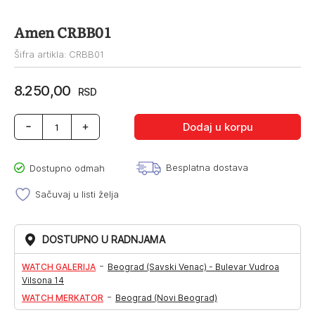
Amen CRBB01
Šifra artikla: CRBB01
8.250,00
RSD
Amen
Dodaj u korpu
CRBB01
količina
Besplatna dostava
Dostupno odmah
Sačuvaj u listi želja
DOSTUPNO U RADNJAMA
-
WATCH GALERIJA
Beograd (Savski Venac) - Bulevar Vudroa
Vilsona 14
-
WATCH MERKATOR
Beograd (Novi Beograd)