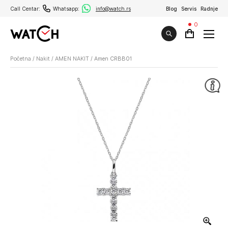
Call Centar:
Whatsapp:
info@watch.rs
Blog
Servis
Radnje
0
Početna
/
Nakit
/
AMEN NAKIT
/
Amen CRBB01