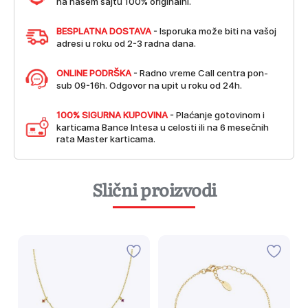
na našem sajtu 100% originalni.
BESPLATNA DOSTAVA
- Isporuka može biti na vašoj
adresi u roku od 2-3 radna dana.
ONLINE PODRŠKA
- Radno vreme Call centra pon-
sub 09-16h. Odgovor na upit u roku od 24h.
100% SIGURNA KUPOVINA
- Plaćanje gotovinom i
karticama Bance Intesa u celosti ili na 6 mesečnih
rata Master karticama.
Slični proizvodi