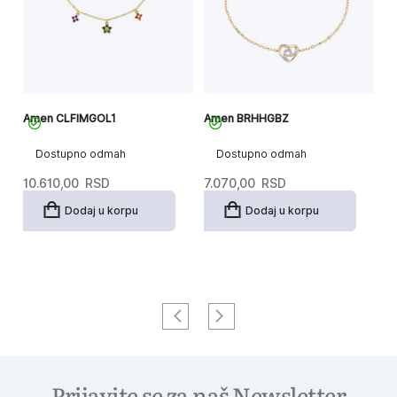
Amen CLFIMGOL1
Amen BRHHGBZ
A
Dostupno odmah
Dostupno odmah
10.610,00
RSD
7.070,00
RSD
4
Dodaj u korpu
Dodaj u korpu
Prijavite se za naš Newsletter