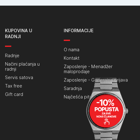
KUPOVINA U
INFORMACIJE
RADNJI
O nama
Radnje
Kontakt
Načini plaćanja u
Zaposlenje - Menadžer
radnji
maloprodaje
Servis satova
Zaposlenje - Generalna prijava
Tax free
Saradnja
Gift card
Najčešća pitanja