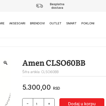
Besplatna
dostava
ARE
AKSESOARI
BRENDOVI
OUTLET
SMART
POKLONI
Amen CLSO60BB
Šifra artikla: CLSO60BB
5.300,00
RSD
Amen
Dodaj u korpu
CLSO60BB