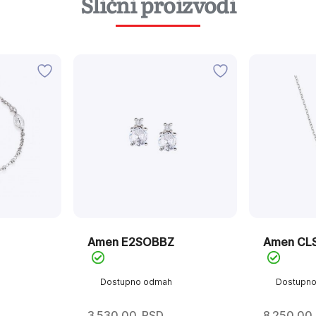
Slični proizvodi
Amen E2SOBBZ
Amen CL
Dostupno odmah
Dostupn
3.530,00
RSD
8.250,00