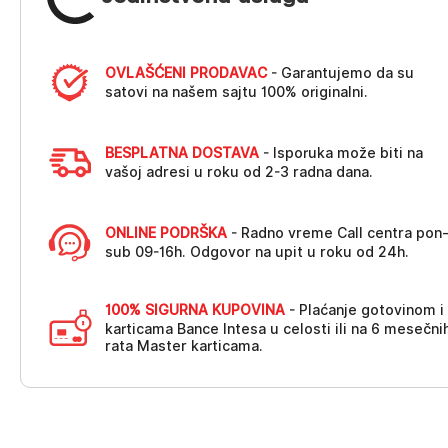
OVLAŠĆENI PRODAVAC
- Garantujemo da su
satovi na našem sajtu 100% originalni.
BESPLATNA DOSTAVA
- Isporuka može biti na
vašoj adresi u roku od 2-3 radna dana.
ONLINE PODRŠKA
- Radno vreme Call centra pon
sub 09-16h. Odgovor na upit u roku od 24h.
100% SIGURNA KUPOVINA
- Plaćanje gotovinom i
karticama Bance Intesa u celosti ili na 6 mesečni
rata Master karticama.