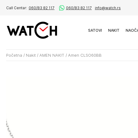
Call Centar:
060/83 82 117
060/83 82 117
info@watch.rs
SATOVI
NAKIT
NAOČ
Početna
/
Nakit
/
AMEN NAKIT
/
Amen CLSO60BB