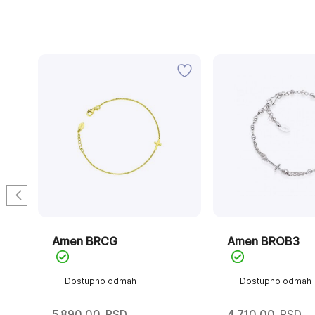
Amen BRCG
Amen BROB3
Dostupno odmah
Dostupno odmah
5.890,00
RSD
4.710,00
RSD