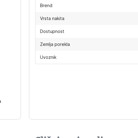
Brend
Vrsta nakita
Dostupnost
Zemlja porekla
Uvoznik
-
h