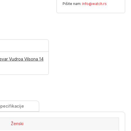
Pišite nam:
info@watch.rs
evar Vudroa Vilsona 14
pecifikacije
Ženski