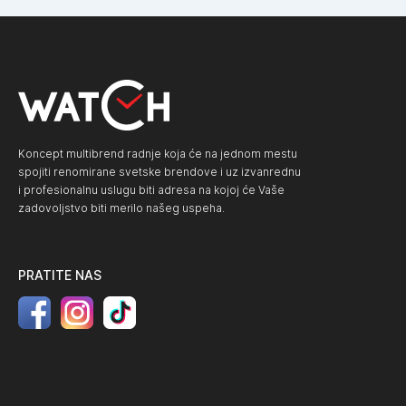
Koncept multibrend radnje koja će na jednom mestu
spojiti renomirane svetske brendove i uz izvanrednu
i profesionalnu uslugu biti adresa na kojoj će Vaše
zadovoljstvo biti merilo našeg uspeha.
PRATITE NAS