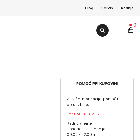
Blog
Servis
Radnje
0
POMOĆ PRI KUPOVINI
Za više informacija, pomoć i
porudžbine.
Tel:
060 838-2117
Radno vreme:
Ponedeljak - nedelja
09:00 - 22:00 h