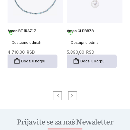
Amen BT1RAZ17
Amen CLPBBZ8
A
Dostupno odmah
Dostupno odmah
4.710,00
RSD
5.890,00
RSD
8
Dodaj u korpu
Dodaj u korpu
Prijavite se za naš Newsletter