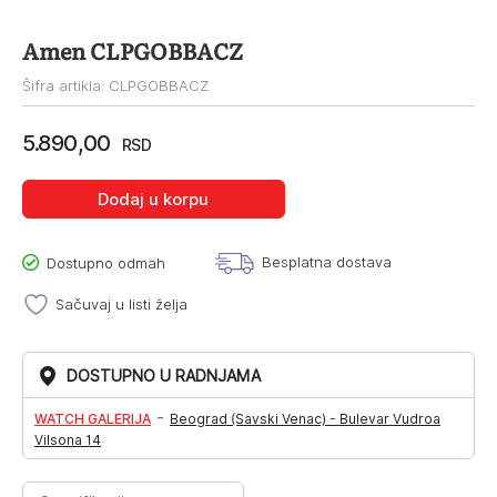
Amen CLPGOBBACZ
Šifra artikla: CLPGOBBACZ
5.890,00
RSD
Dodaj u korpu
Besplatna dostava
Dostupno odmah
Sačuvaj u listi želja
DOSTUPNO U RADNJAMA
-
WATCH GALERIJA
Beograd (Savski Venac) - Bulevar Vudroa
Vilsona 14