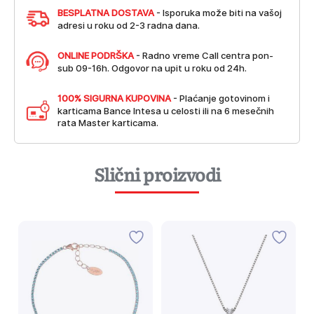
BESPLATNA DOSTAVA
- Isporuka može biti na vašoj
adresi u roku od 2-3 radna dana.
ONLINE PODRŠKA
- Radno vreme Call centra pon-
sub 09-16h. Odgovor na upit u roku od 24h.
100% SIGURNA KUPOVINA
- Plaćanje gotovinom i
karticama Bance Intesa u celosti ili na 6 mesečnih
rata Master karticama.
Slični proizvodi