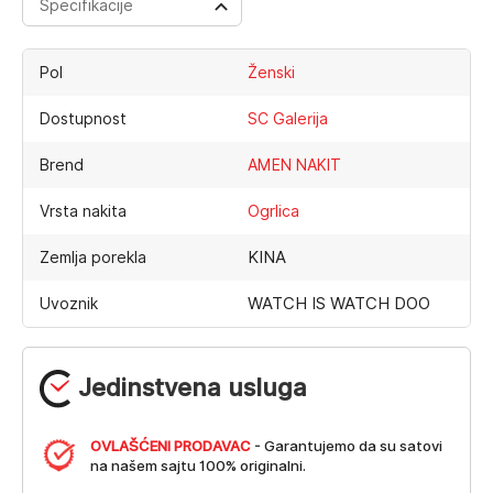
Specifikacije
Pol
Ženski
Dostupnost
SC Galerija
Brend
AMEN NAKIT
Vrsta nakita
Ogrlica
KINA
Zemlja porekla
WATCH IS WATCH DOO
Uvoznik
Jedinstvena usluga
OVLAŠĆENI PRODAVAC
- Garantujemo da su satovi
na našem sajtu 100% originalni.