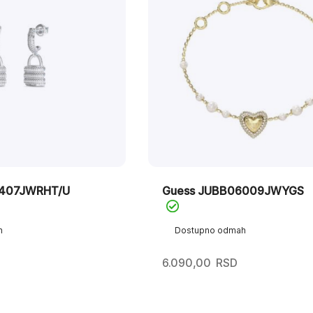
5407JWRHT/U
Guess JUBB06009JWYGS
h
Dostupno odmah
6.090,00
RSD