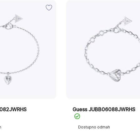
6082JWRHS
Guess JUBB06088JWRHS
h
Dostupno odmah