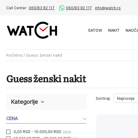
Call Centar:
060/83 82 117
060/83 82 117
info@watch.rs
SATOVI
NAKIT
NAOČ
Početna
/
Guess ženski nakit
Guess ženski nakit
Sortiraj:
Kategorije
CENA
0,00 RSD - 10.000,00 RSD
(501)