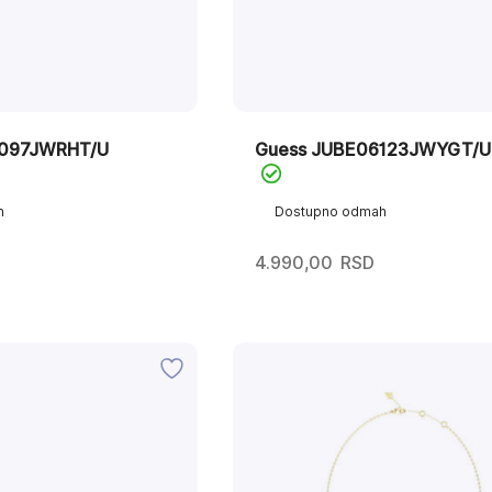
6097JWRHT/U
Guess JUBE06123JWYGT/U
h
Dostupno odmah
4.990,00
RSD