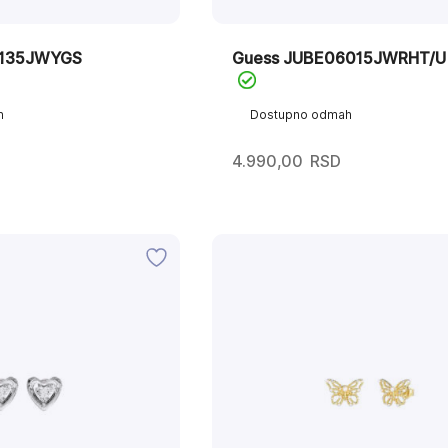
6135JWYGS
Guess JUBE06015JWRHT/U
h
Dostupno odmah
4.990,00
RSD