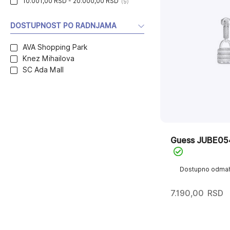
10.001,00 RSD - 20.000,00 RSD
(9)
DOSTUPNOST PO RADNJAMA
AVA Shopping Park
Knez Mihailova
SC Ada Mall
Guess JUBE0
Dostupno odma
7.190,00
RSD