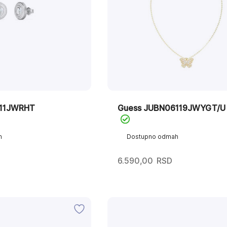
211JWRHT
Guess JUBN06119JWYGT/U
h
Dostupno odmah
6.590,00
RSD