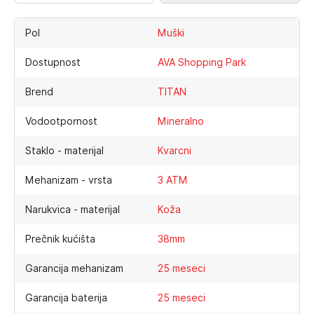
Pol
Muški
Dostupnost
AVA Shopping Park
Brend
TITAN
Vodootpornost
Mineralno
Staklo - materijal
Kvarcni
Mehanizam - vrsta
3 ATM
Narukvica - materijal
Koža
Prečnik kućišta
38mm
Garancija mehanizam
25 meseci
Garancija baterija
25 meseci