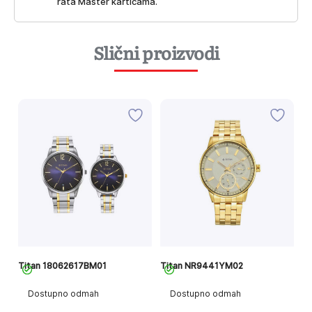
rata Master karticama.
Slični proizvodi
Titan 18062617BM01
Titan NR9441YM02
Ti
Dostupno odmah
Dostupno odmah