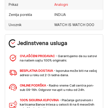
Prikaz
Analogni
INDIJA
Zemlja porekla
WATCH IS WATCH DOO
Uvoznik
Jedinstvena usluga
OVLAŠĆENI PRODAVAC
- Garantujemo da su satovi
na našem sajtu 100% originalni.
BESPLATNA DOSTAVA
- Isporuka može biti na vašoj
adresi u roku od 2-3 radna dana.
ONLINE PODRŠKA
- Radno vreme Call centra pon-
sub 09-16h. Odgovor na upit u roku od 24h.
100% SIGURNA KUPOVINA
- Plaćanje gotovinom i
karticama Bance Intesa u celosti ili na 6 mesečnih