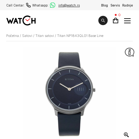
Call Centar:
Whatsapp:
info@watch.rs
Blog
Servis
Radnje
0
Početna
/
Satovi
/
Titan satovi
/
Titan NP1843QL01 Base Line