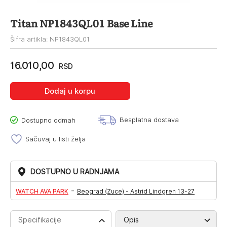
Titan NP1843QL01 Base Line
Šifra artikla: NP1843QL01
16.010,00
RSD
Dodaj u korpu
Besplatna dostava
Dostupno odmah
Sačuvaj u listi želja
DOSTUPNO U RADNJAMA
-
WATCH AVA PARK
Beograd (Zuce) - Astrid Lindgren 13-27
Specifikacije
Opis