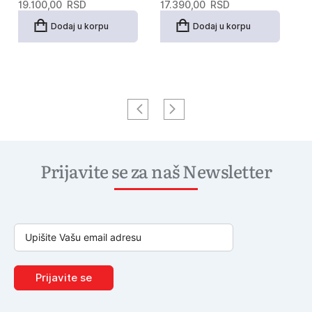
19.100,00
RSD
17.390,00
RSD
1
Dodaj u korpu
Dodaj u korpu
Prijavite se za naš Newsletter
Prijavite se