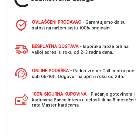
OVLAŠĆENI PRODAVAC
- Garantujemo da su
satovi na našem sajtu 100% originalni.
BESPLATNA DOSTAVA
- Isporuka može biti na
vašoj adresi u roku od 2-3 radna dana.
ONLINE PODRŠKA
- Radno vreme Call centra pon
sub 09-16h. Odgovor na upit u roku od 24h.
100% SIGURNA KUPOVINA
- Plaćanje gotovinom i
karticama Bance Intesa u celosti ili na 6 mesečni
rata Master karticama.