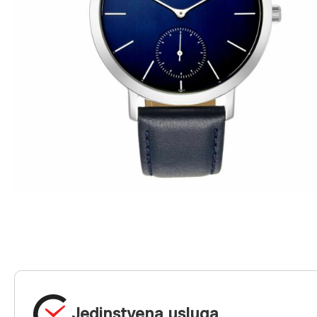
Jedinstvena usluga