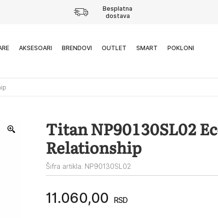
Besplatna
dostava
ARE
AKSESOARI
BRENDOVI
OUTLET
SMART
POKLONI
ip
Titan NP90130SL02 E
Relationship
Šifra artikla: NP90130SL02
11.060,00
RSD