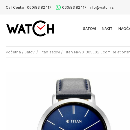
Call Centar:
060/83 82 117
060/83 82 117
info@watch.rs
SATOVI
NAKIT
NAOČ
Početna
/
Satovi
/
Titan satovi
/
Titan NP90130SL02 Ecom Relationsh