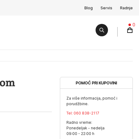
Blog
Servis
Radnje
0
com
POMOĆ PRI KUPOVINI
Za više informacija, pomoć i
porudžbine.
Tel:
060 838-2117
Radno vreme:
Ponedeljak - nedelja
09:00 - 22:00 h