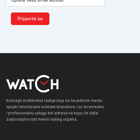
Prijavite se
Koncept multibrend radnje koja će na jednom mestu
spojiti renomirane svetske brendove i uz izvanrednu
i profesionalnu uslugu biti adresa na kojoj će Vaše
zadovoljstvo biti merilo našeg uspeha.