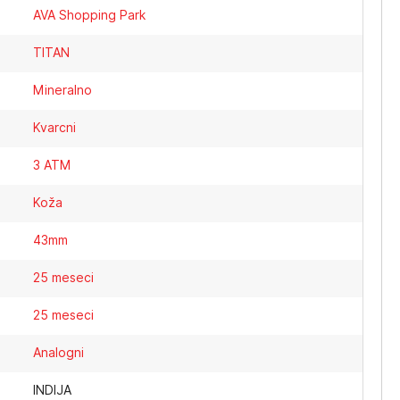
AVA Shopping Park
TITAN
Mineralno
Kvarcni
3 ATM
Koža
43mm
25 meseci
25 meseci
Analogni
INDIJA