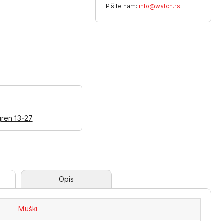
Pišite nam:
info@watch.rs
gren 13-27
Opis
Muški