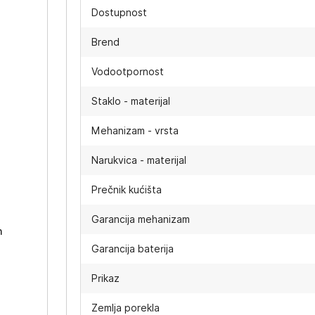
Dostupnost
Brend
Vodootpornost
Staklo - materijal
Mehanizam - vrsta
Narukvica - materijal
-
Prečnik kućišta
Garancija mehanizam
h
Garancija baterija
Prikaz
Zemlja porekla