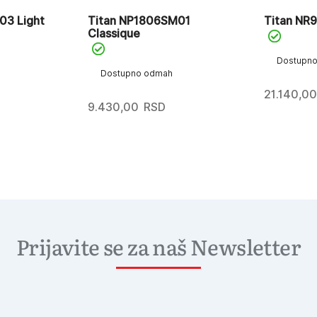
3 Light
Titan NP1806SM01
Titan NR
Classique
Dostupn
Dostupno odmah
21.140,00
9.430,00
RSD
Prijavite se za naš Newsletter