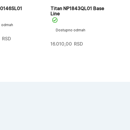
90146SL01
Titan NP1843QL01 Base
Ti
Line
Ed
o odmah
Dostupno odmah
D
RSD
16.010,00
RSD
35