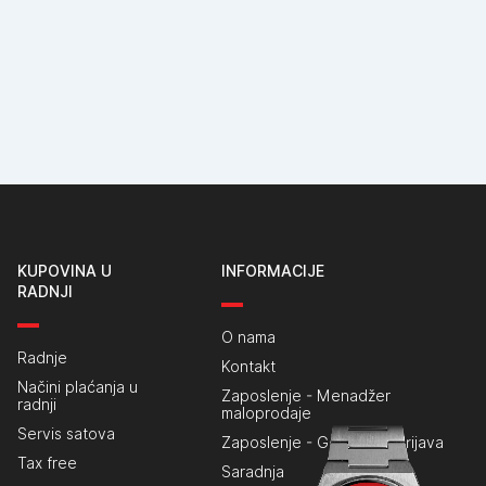
KUPOVINA U
INFORMACIJE
RADNJI
O nama
Radnje
Kontakt
Načini plaćanja u
Zaposlenje - Menadžer
radnji
maloprodaje
Servis satova
Zaposlenje - Generalna prijava
Tax free
Saradnja