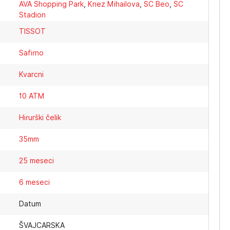
AVA Shopping Park
,
Knez Mihailova
,
SC Beo
,
SC
Stadion
TISSOT
Safirno
Kvarcni
10 ATM
Hirurški čelik
35mm
25 meseci
6 meseci
Datum
ŠVAJCARSKA