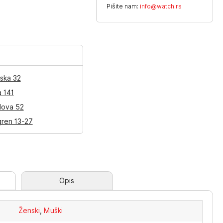
Pišite nam:
info@watch.rs
ska 32
a 141
lova 52
gren 13-27
Opis
Ženski
,
Muški