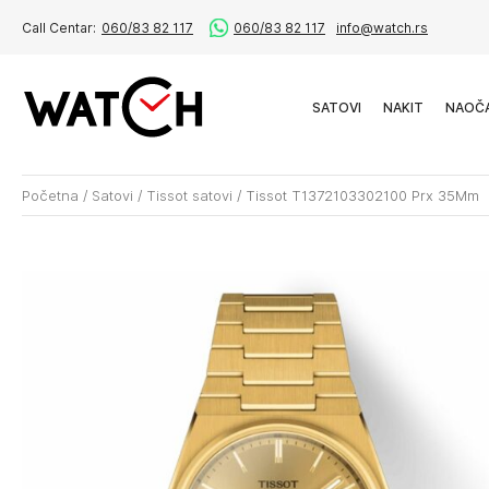
Call Centar:
060/83 82 117
060/83 82 117
info@watch.rs
SATOVI
NAKIT
NAOČ
Početna
/
Satovi
/
Tissot satovi
/
Tissot T1372103302100 Prx 35Mm