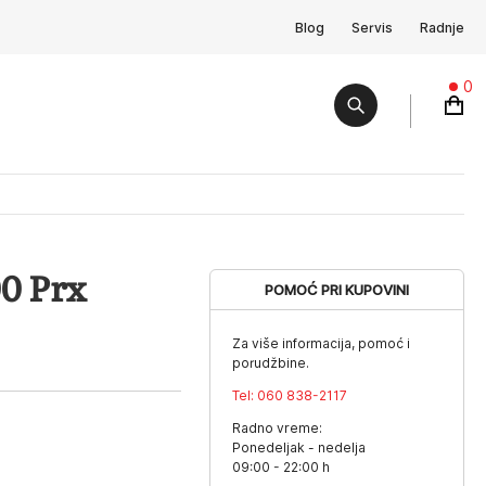
Blog
Servis
Radnje
0
0 Prx
POMOĆ PRI KUPOVINI
Za više informacija, pomoć i
porudžbine.
Tel:
060 838-2117
Radno vreme:
Ponedeljak - nedelja
09:00 - 22:00 h