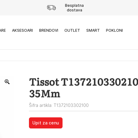
Besplatna
dostava
ARE
AKSESOARI
BRENDOVI
OUTLET
SMART
POKLONI
Tissot T137210330210
35Mm
Šifra artikla: T1372103302100
Upit za cenu