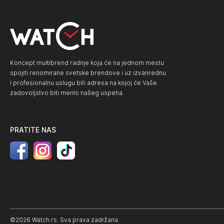
Koncept multibrend radnje koja će na jednom mestu
spojiti renomirane svetske brendove i uz izvanrednu
i profesionalnu uslugu biti adresa na kojoj će Vaše
zadovoljstvo biti merilo našeg uspeha.
PRATITE NAS
©2026 Watch.rs. Sva prava zadržana.