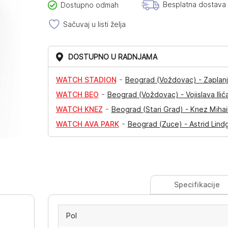
Besplatna dostava
Dostupno odmah
Sačuvaj u listi želja
DOSTUPNO U RADNJAMA
-
WATCH STADION
Beograd (Voždovac) - Zaplanj
-
WATCH BEO
Beograd (Voždovac) - Vojislava Ilić
-
WATCH KNEZ
Beograd (Stari Grad) - Knez Mihai
-
WATCH AVA PARK
Beograd (Zuce) - Astrid Lind
Specifikacije
Pol