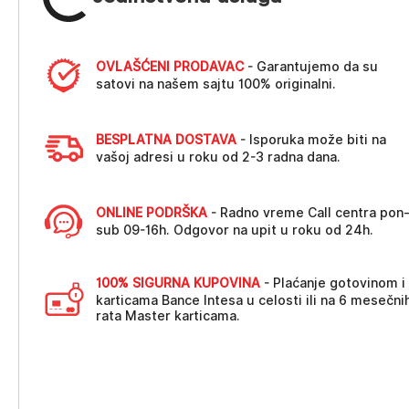
OVLAŠĆENI PRODAVAC
- Garantujemo da su
satovi na našem sajtu 100% originalni.
BESPLATNA DOSTAVA
- Isporuka može biti na
vašoj adresi u roku od 2-3 radna dana.
ONLINE PODRŠKA
- Radno vreme Call centra pon
sub 09-16h. Odgovor na upit u roku od 24h.
100% SIGURNA KUPOVINA
- Plaćanje gotovinom i
karticama Bance Intesa u celosti ili na 6 mesečni
rata Master karticama.