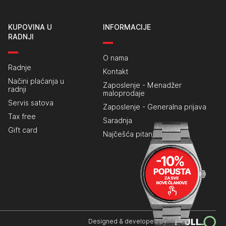
KUPOVINA U
INFORMACIJE
RADNJI
O nama
Radnje
Kontakt
Načini plaćanja u
Zaposlenje - Menadžer
radnji
maloprodaje
Servis satova
Zaposlenje - Generalna prijava
Tax free
Saradnja
Gift card
Najčešća pitanja
Designed & developed by: