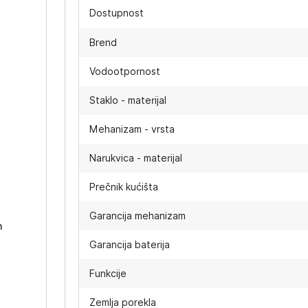
Dostupnost
Brend
Vodootpornost
Staklo - materijal
Mehanizam - vrsta
Narukvica - materijal
-
Prečnik kućišta
Garancija mehanizam
h
Garancija baterija
Funkcije
Zemlja porekla