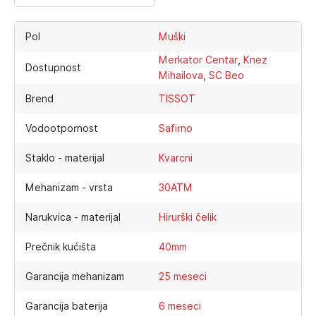
Pol
Muški
,
Merkator Centar
Knez
Dostupnost
,
Mihailova
SC Beo
Brend
TISSOT
Vodootpornost
Safirno
Staklo - materijal
Kvarcni
Mehanizam - vrsta
30ATM
Narukvica - materijal
Hirurški čelik
Prečnik kućišta
40mm
Garancija mehanizam
25 meseci
Garancija baterija
6 meseci