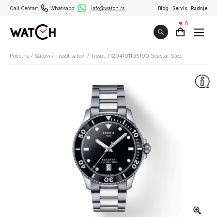
Call Centar:
Whatsapp:
info@watch.rs
Blog
Servis
Radnje
0
Početna
/
Satovi
/
Tissot satovi
/
Tissot T1204101105100 Seastar Steel