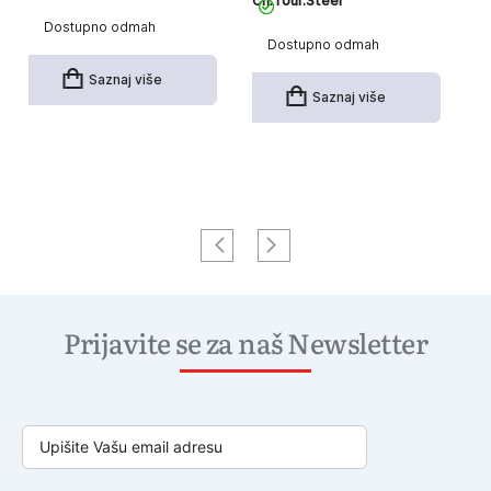
Ch.Tour.Steel
Li
3
Dostupno odmah
Dostupno odmah
Saznaj više
Saznaj više
Prijavite se za naš Newsletter