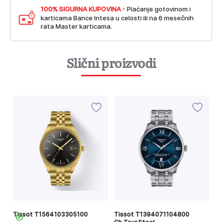
100% SIGURNA KUPOVINA
- Plaćanje gotovinom i
karticama Bance Intesa u celosti ili na 6 mesečnih
rata Master karticama.
Slični proizvodi
Tissot T1564103305100
Tissot T1394071104800
Ti