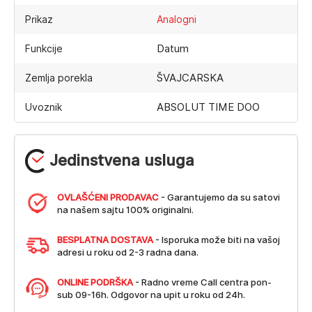
Prikaz
Analogni
Datum
Funkcije
ŠVAJCARSKA
Zemlja porekla
ABSOLUT TIME DOO
Uvoznik
Jedinstvena usluga
OVLAŠĆENI PRODAVAC
- Garantujemo da su satovi
na našem sajtu 100% originalni.
BESPLATNA DOSTAVA
- Isporuka može biti na vašoj
adresi u roku od 2-3 radna dana.
ONLINE PODRŠKA
- Radno vreme Call centra pon-
sub 09-16h. Odgovor na upit u roku od 24h.