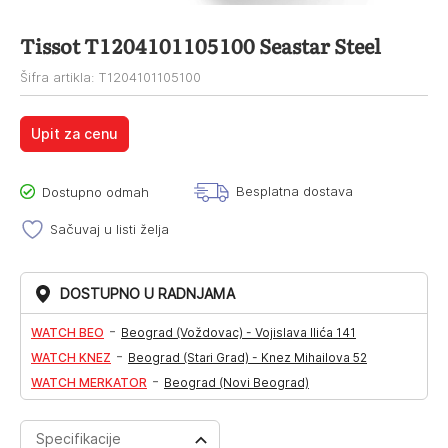
Tissot T1204101105100 Seastar Steel
Šifra artikla: T1204101105100
Upit za cenu
Besplatna dostava
Dostupno odmah
Sačuvaj u listi želja
DOSTUPNO U RADNJAMA
-
WATCH BEO
Beograd (Voždovac) - Vojislava Ilića 141
-
WATCH KNEZ
Beograd (Stari Grad) - Knez Mihailova 52
-
WATCH MERKATOR
Beograd (Novi Beograd)
Specifikacije