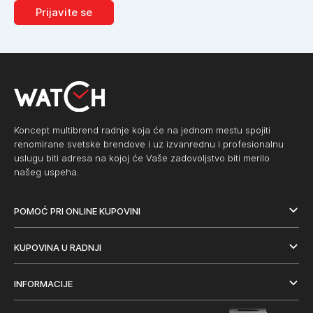
Prijavite se
Koncept multibrend radnje koja će na jednom mestu spojiti
renomirane svetske brendove i uz izvanrednu i profesionalnu
uslugu biti adresa na kojoj će Vaše zadovoljstvo biti merilo
našeg uspeha.
POMOĆ PRI ONLINE KUPOVINI
KUPOVINA U RADNJI
INFORMACIJE