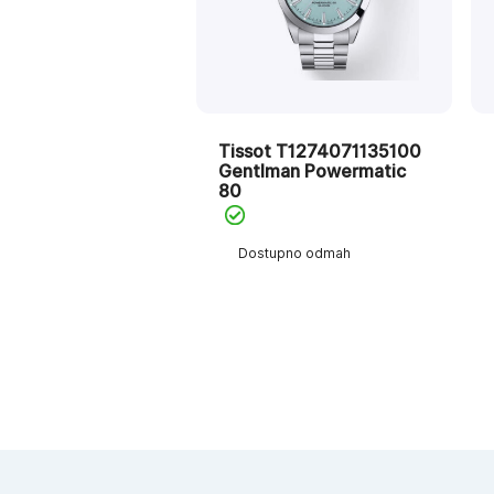
Tissot T1274071135100
Gentlman Powermatic
80
Dostupno odmah