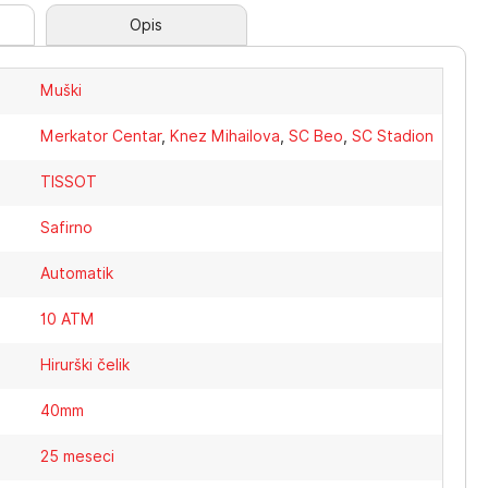
Opis
Muški
Merkator Centar
,
Knez Mihailova
,
SC Beo
,
SC Stadion
TISSOT
Safirno
Automatik
10 ATM
Hirurški čelik
40mm
25 meseci