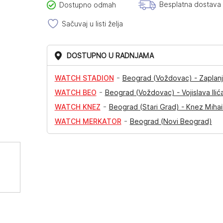
Besplatna dostava
Dostupno odmah
Sačuvaj u listi želja
DOSTUPNO U RADNJAMA
-
WATCH STADION
Beograd (Voždovac) - Zaplanj
-
WATCH BEO
Beograd (Voždovac) - Vojislava Ilić
-
WATCH KNEZ
Beograd (Stari Grad) - Knez Mihai
-
WATCH MERKATOR
Beograd (Novi Beograd)