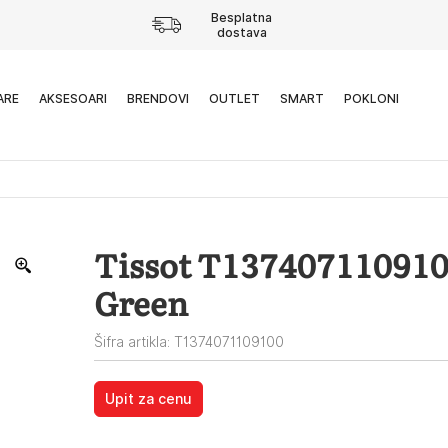
Besplatna
dostava
ARE
AKSESOARI
BRENDOVI
OUTLET
SMART
POKLONI
Tissot T137407110910
Green
Šifra artikla: T1374071109100
Upit za cenu