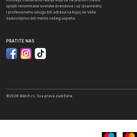
spojiti renomirane svetske brendove i uz izvanrednu
i profesionalnu uslugu biti adresa na kojoj će Vaše
zadovoljstvo biti merilo našeg uspeha.
PRATITE NAS
©2026 Watch.rs. Sva prava zadržana.