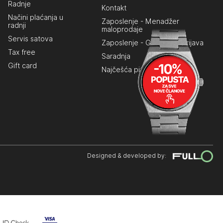
Radnje
Kontakt
Načini plaćanja u
Zaposlenje - Menadžer
radnji
maloprodaje
Servis satova
Zaposlenje - Generalna prijava
Tax free
Saradnja
Gift card
Najčešća pitanja
Designed & developed by: