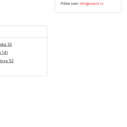
Pišite nam:
info@watch.rs
ska 32
a 141
lova 52