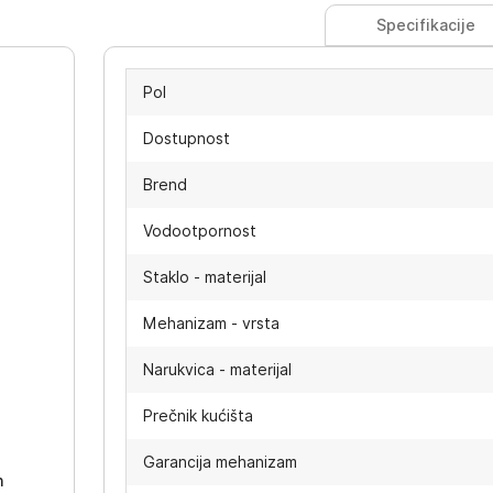
Specifikacije
Pol
Dostupnost
Brend
Vodootpornost
Staklo - materijal
Mehanizam - vrsta
Narukvica - materijal
-
Prečnik kućišta
Garancija mehanizam
h