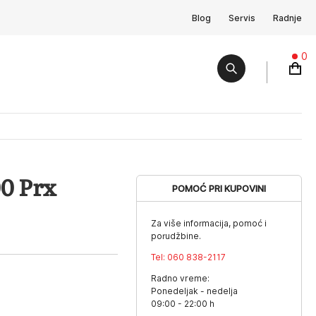
Blog
Servis
Radnje
0
0 Prx
POMOĆ PRI KUPOVINI
Za više informacija, pomoć i
porudžbine.
Tel:
060 838-2117
Radno vreme:
Ponedeljak - nedelja
09:00 - 22:00 h