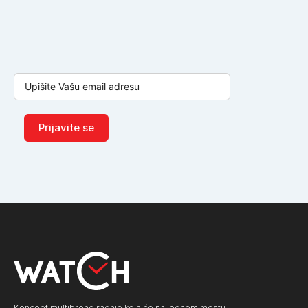
Prijavite se
Koncept multibrend radnje koja će na jednom mestu