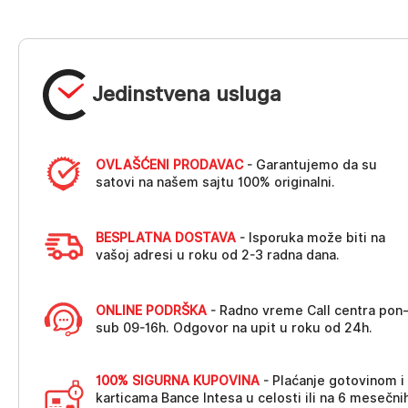
Jedinstvena usluga
OVLAŠĆENI PRODAVAC
- Garantujemo da su
satovi na našem sajtu 100% originalni.
BESPLATNA DOSTAVA
- Isporuka može biti na
vašoj adresi u roku od 2-3 radna dana.
ONLINE PODRŠKA
- Radno vreme Call centra pon
sub 09-16h. Odgovor na upit u roku od 24h.
100% SIGURNA KUPOVINA
- Plaćanje gotovinom i
karticama Bance Intesa u celosti ili na 6 mesečni