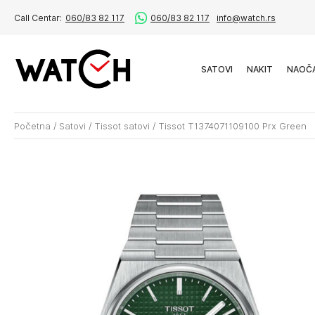
Call Centar:
060/83 82 117
060/83 82 117
info@watch.rs
SATOVI
NAKIT
NAOČ
Početna
/
Satovi
/
Tissot satovi
/
Tissot T1374071109100 Prx Green