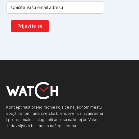
Prijavite se
Koncept multibrend radnje koja će na jednom mestu
spojiti renomirane svetske brendove i uz izvanrednu
i profesionalnu uslugu biti adresa na kojoj će Vaše
zadovoljstvo biti merilo našeg uspeha.