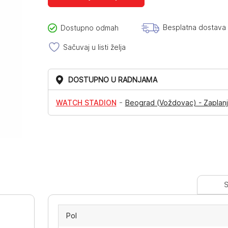
Besplatna dostava
Dostupno odmah
Sačuvaj u listi želja
DOSTUPNO U RADNJAMA
-
WATCH STADION
Beograd (Voždovac) - Zaplanj
S
Pol