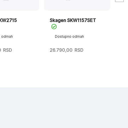
SKW2715
Skagen SKW1157SET
Sk
o odmah
Dostupno odmah
D
0
RSD
26.790,00
RSD
20