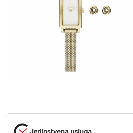
Jedinstvena usluga