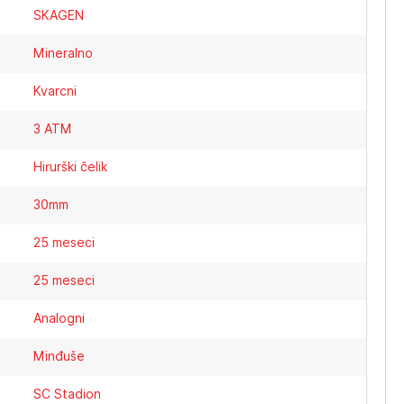
SKAGEN
Mineralno
Kvarcni
3 ATM
Hirurški čelik
30mm
25 meseci
25 meseci
Analogni
Minđuše
SC Stadion