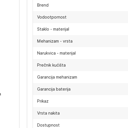
Brend
Vodootpornost
Staklo - materijal
Mehanizam - vrsta
Narukvica - materijal
Prečnik kućišta
-
Garancija mehanizam
Garancija baterija
h
Prikaz
Vrsta nakita
Dostupnost