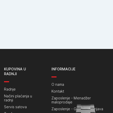
KUPOVINA U
INFORMACIJE
RADNJI
O nama
Radnje
Kontakt
Načini plaćanja u
Zaposlenje - Menadžer
radnji
maloprodaje
Servis satova
Zaposlenje - Generalna prijava