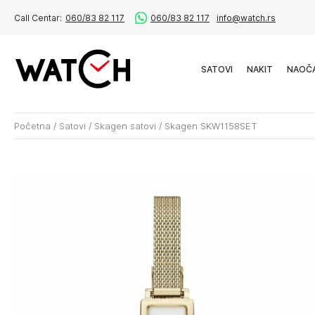
Call Centar:
060/83 82 117
060/83 82 117
info@watch.rs
SATOVI
NAKIT
NAOČ
Početna
/
Satovi
/
Skagen satovi
/
Skagen SKW1158SET