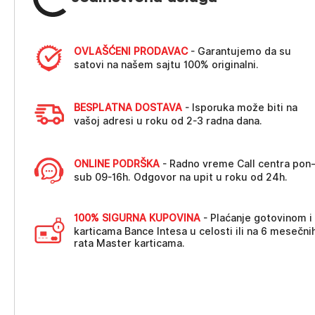
OVLAŠĆENI PRODAVAC
- Garantujemo da su
satovi na našem sajtu 100% originalni.
BESPLATNA DOSTAVA
- Isporuka može biti na
vašoj adresi u roku od 2-3 radna dana.
ONLINE PODRŠKA
- Radno vreme Call centra pon
sub 09-16h. Odgovor na upit u roku od 24h.
100% SIGURNA KUPOVINA
- Plaćanje gotovinom i
karticama Bance Intesa u celosti ili na 6 mesečni
rata Master karticama.