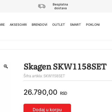
Besplatna
dostava
ARE
AKSESOARI
BRENDOVI
OUTLET
SMART
POKLONI
Skagen SKW1158SET
Šifra artikla: SKW1158SET
26.790,00
RSD
Dodaj u korpu