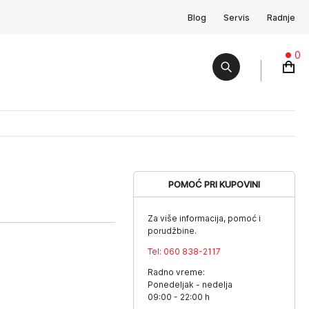
Blog
Servis
Radnje
0
POMOĆ PRI KUPOVINI
Za više informacija, pomoć i
porudžbine.
Tel:
060 838-2117
Radno vreme:
Ponedeljak - nedelja
09:00 - 22:00 h