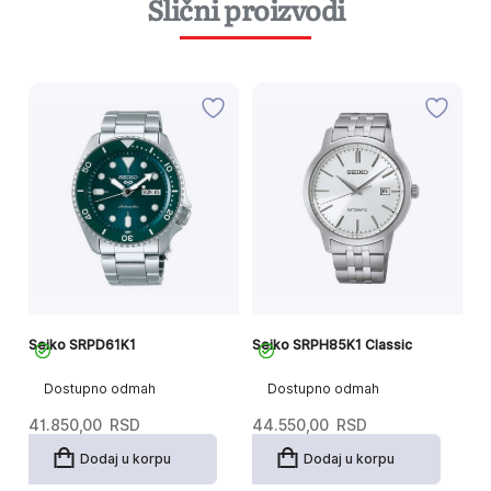
Slični proizvodi
Seiko SRPD61K1
Seiko SRPH85K1 Classic
Se
Dostupno odmah
Dostupno odmah
41.850,00
RSD
44.550,00
RSD
7
Dodaj u korpu
Dodaj u korpu