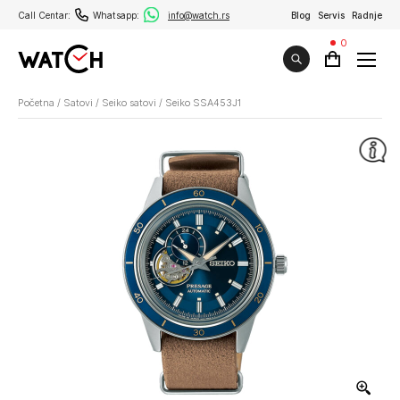
Call Centar:
Whatsapp:
info@watch.rs
Blog
Servis
Radnje
0
Početna
/
Satovi
/
Seiko satovi
/
Seiko SSA453J1