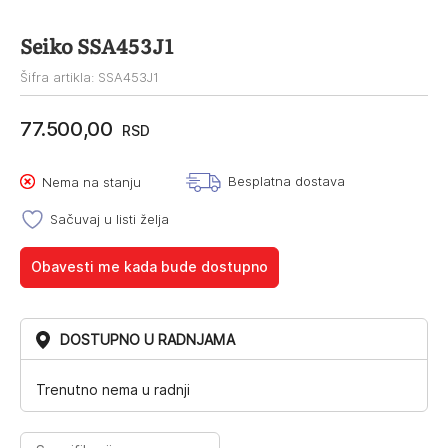
Seiko SSA453J1
Šifra artikla: SSA453J1
77.500,00
RSD
Besplatna dostava
Nema na stanju
Sačuvaj u listi želja
Obavesti me kada bude dostupno
DOSTUPNO U RADNJAMA
Trenutno nema u radnji