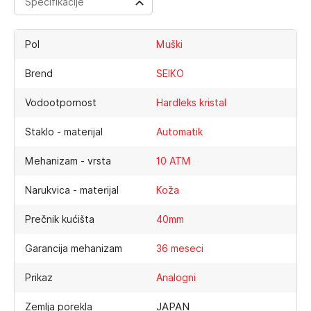
Specifikacije
Pol
Muški
Brend
SEIKO
Vodootpornost
Hardleks kristal
Staklo - materijal
Automatik
Mehanizam - vrsta
10 ATM
Narukvica - materijal
Koža
Prečnik kućišta
40mm
Garancija mehanizam
36 meseci
Prikaz
Analogni
JAPAN
Zemlja porekla