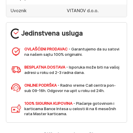
VITANOV d.o.o.
Uvoznik
Jedinstvena usluga
OVLAŠĆENI PRODAVAC
- Garantujemo da su satovi
na našem sajtu 100% originalni.
BESPLATNA DOSTAVA
- Isporuka može biti na vašoj
adresi u roku od 2-3 radna dana.
ONLINE PODRŠKA
- Radno vreme Call centra pon-
sub 09-16h. Odgovor na upit u roku od 24h.
100% SIGURNA KUPOVINA
- Plaćanje gotovinom i
karticama Bance Intesa u celosti ili na 6 mesečnih
rata Master karticama.