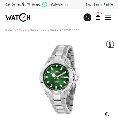
Call Centar:
Whatsapp:
info@watch.rs
Blog
Servis
Radnje
0
Početna
/
Satovi
/
Sector satovi
/
Sector R3223135006