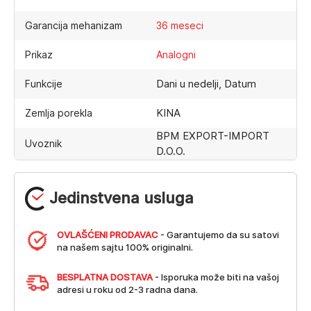
Garancija mehanizam
36 meseci
Prikaz
Analogni
Dani u nedelji, Datum
Funkcije
KINA
Zemlja porekla
BPM EXPORT-IMPORT
Uvoznik
D.O.O.
Jedinstvena usluga
OVLAŠĆENI PRODAVAC
- Garantujemo da su satovi
na našem sajtu 100% originalni.
BESPLATNA DOSTAVA
- Isporuka može biti na vašoj
adresi u roku od 2-3 radna dana.