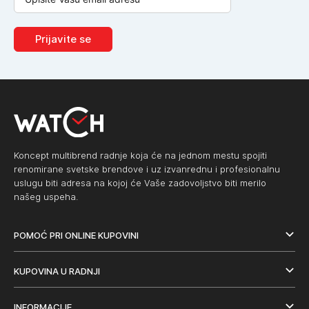
Prijavite se
Koncept multibrend radnje koja će na jednom mestu spojiti
renomirane svetske brendove i uz izvanrednu i profesionalnu
uslugu biti adresa na kojoj će Vaše zadovoljstvo biti merilo
našeg uspeha.
POMOĆ PRI ONLINE KUPOVINI
KUPOVINA U RADNJI
INFORMACIJE