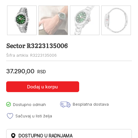
Sector R3223135006
Šifra artikla: R3223135006
37.290,00
RSD
Dodaj u korpu
Besplatna dostava
Dostupno odmah
Sačuvaj u listi želja
DOSTUPNO U RADNJAMA