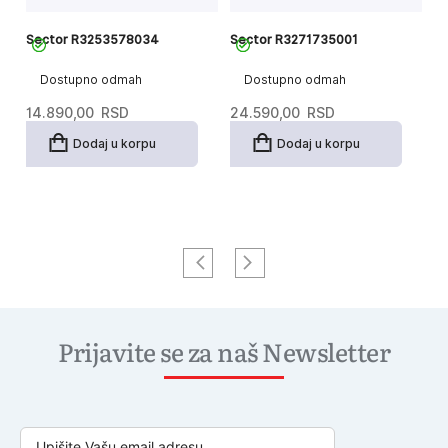
Sector R3253578034
Sector R3271735001
S
Dostupno odmah
Dostupno odmah
14.890,00
RSD
24.590,00
RSD
2
Dodaj u korpu
Dodaj u korpu
Prijavite se za naš Newsletter