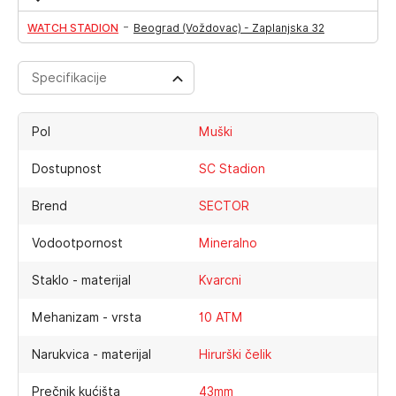
-
WATCH STADION
Beograd (Voždovac) - Zaplanjska 32
Specifikacije
Pol
Muški
Dostupnost
SC Stadion
Brend
SECTOR
Vodootpornost
Mineralno
Staklo - materijal
Kvarcni
Mehanizam - vrsta
10 ATM
Narukvica - materijal
Hirurški čelik
Prečnik kućišta
43mm