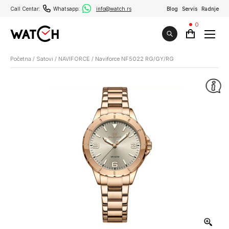
Call Centar:
Whatsapp:
info@watch.rs
Blog
Servis
Radnje
0
Početna
/
Satovi
/
NAVIFORCE
/
Naviforce NF5022 RG/GY/RG