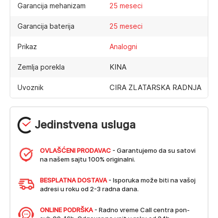
Garancija mehanizam
25 meseci
Garancija baterija
25 meseci
Prikaz
Analogni
KINA
Zemlja porekla
CIRA ZLATARSKA RADNJA
Uvoznik
Jedinstvena usluga
OVLAŠĆENI PRODAVAC
- Garantujemo da su satovi
na našem sajtu 100% originalni.
BESPLATNA DOSTAVA
- Isporuka može biti na vašoj
adresi u roku od 2-3 radna dana.
ONLINE PODRŠKA
- Radno vreme Call centra pon-