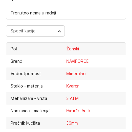
Trenutno nema u radnji
Specifikacije
Pol
Ženski
Brend
NAVIFORCE
Vodootpornost
Mineralno
Staklo - materijal
Kvarcni
Mehanizam - vrsta
3 ATM
Narukvica - materijal
Hirurški čelik
Prečnik kućišta
36mm