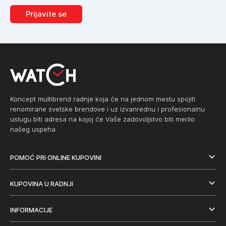
Prijavite se
Koncept multibrend radnje koja će na jednom mestu spojiti
renomirane svetske brendove i uz izvanrednu i profesionalnu
uslugu biti adresa na kojoj će Vaše zadovoljstvo biti merilo
našeg uspeha.
POMOĆ PRI ONLINE KUPOVINI
KUPOVINA U RADNJI
INFORMACIJE