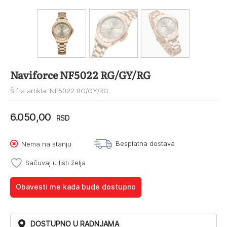
Naviforce NF5022 RG/GY/RG
Šifra artikla: NF5022 RG/GY/RG
6.050,00
RSD
Besplatna dostava
Nema na stanju
Sačuvaj u listi želja
Obavesti me kada bude dostupno
DOSTUPNO U RADNJAMA