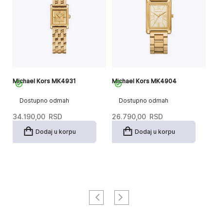
Michael Kors MK4931
Michael Kors MK4904
Mi
Dostupno odmah
Dostupno odmah
34.190,00
RSD
26.790,00
RSD
3
Dodaj u korpu
Dodaj u korpu