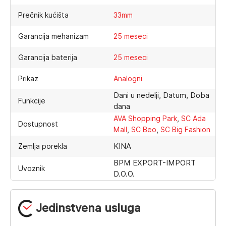
Prečnik kućišta
33mm
Garancija mehanizam
25 meseci
Garancija baterija
25 meseci
Prikaz
Analogni
Dani u nedelji, Datum, Doba
Funkcije
dana
,
AVA Shopping Park
SC Ada
Dostupnost
,
,
Mall
SC Beo
SC Big Fashion
KINA
Zemlja porekla
BPM EXPORT-IMPORT
Uvoznik
D.O.O.
Jedinstvena usluga