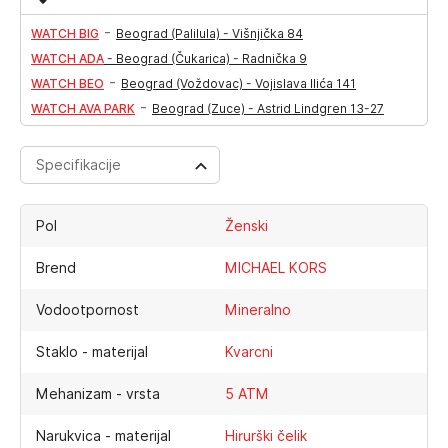
-
WATCH BIG
Beograd (Palilula) - Višnjička 84
WATCH ADA
-
Beograd (Čukarica) - Radnička 9
-
WATCH BEO
Beograd (Voždovac) - Vojislava Ilića 141
-
WATCH AVA PARK
Beograd (Zuce) - Astrid Lindgren 13-27
Specifikacije
Pol
Ženski
Brend
MICHAEL KORS
Vodootpornost
Mineralno
Staklo - materijal
Kvarcni
Mehanizam - vrsta
5 ATM
Narukvica - materijal
Hirurški čelik