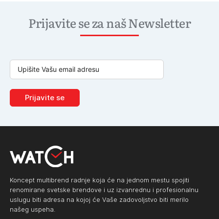
Prijavite se za naš Newsletter
Prijavite se
Koncept multibrend radnje koja će na jednom mestu spojiti
renomirane svetske brendove i uz izvanrednu i profesionalnu
uslugu biti adresa na kojoj će Vaše zadovoljstvo biti merilo
našeg uspeha.