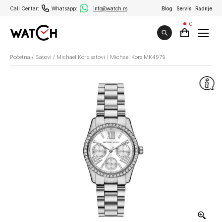
Call Centar:
Whatsapp:
info@watch.rs
Blog
Servis
Radnje
0
Početna
/
Satovi
/
Michael Kors satovi
/
Michael Kors MK4979