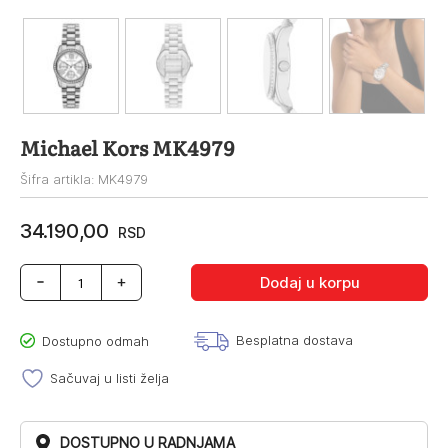
Michael Kors MK4979
Šifra artikla: MK4979
34.190,00
RSD
Michael
Dodaj u korpu
Kors
MK4979
količina
Besplatna dostava
Dostupno odmah
Sačuvaj u listi želja
DOSTUPNO U RADNJAMA