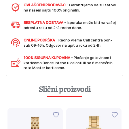
OVLAŠĆENI PRODAVAC
- Garantujemo da su satovi
na našem sajtu 100% originalni.
BESPLATNA DOSTAVA
- Isporuka može biti na vašoj
adresi u roku od 2-3 radna dana.
ONLINE PODRŠKA
- Radno vreme Call centra pon-
sub 09-16h. Odgovor na upit u roku od 24h.
100% SIGURNA KUPOVINA
- Plaćanje gotovinom i
karticama Bance Intesa u celosti ili na 6 mesečnih
rata Master karticama.
Slični proizvodi