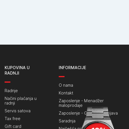
KUPOVINA U
INFORMACIJE
RADNJI
O nama
Radnje
Kontakt
Načini plaćanja u
Zaposlenje - Menadžer
radnji
maloprodaje
Servis satova
Zaposlenje - Generalna prijava
Tax free
Saradnja
Gift card
Najčešća pitanja