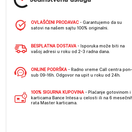
OVLAŠĆENI PRODAVAC
- Garantujemo da su
satovi na našem sajtu 100% originalni.
BESPLATNA DOSTAVA
- Isporuka može biti na
vašoj adresi u roku od 2-3 radna dana.
ONLINE PODRŠKA
- Radno vreme Call centra pon
sub 09-16h. Odgovor na upit u roku od 24h.
100% SIGURNA KUPOVINA
- Plaćanje gotovinom i
karticama Bance Intesa u celosti ili na 6 mesečni
rata Master karticama.