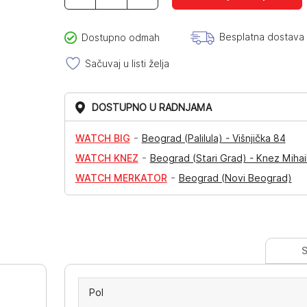
TLJ2679
količina
Besplatna dostava
Dostupno odmah
Sačuvaj u listi želja
DOSTUPNO U RADNJAMA
-
WATCH BIG
Beograd (Palilula) - Višnjička 84
-
WATCH KNEZ
Beograd (Stari Grad) - Knez Mihai
-
WATCH MERKATOR
Beograd (Novi Beograd)
S
Pol