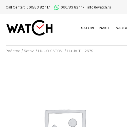
Call Centar:
060/83 82 117
060/83 82 117
info@watch.rs
SATOVI
NAKIT
NAOČ
Početna
/
Satovi
/
LIU JO SATOVI
/
Liu Jo TLJ2679