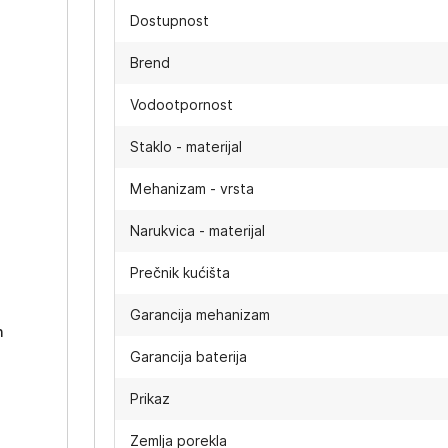
Dostupnost
Brend
Vodootpornost
Staklo - materijal
Mehanizam - vrsta
Narukvica - materijal
-
Prečnik kućišta
Garancija mehanizam
h
Garancija baterija
Prikaz
Zemlja porekla