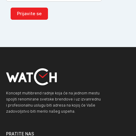
Prijavite se
Koncept multibrend radnje koja će na jednom mestu
spojiti renomirane svetske brendove i uz izvanrednu
i profesionalnu uslugu biti adresa na kojoj će Vaše
zadovoljstvo biti merilo našeg uspeha.
PRATITE NAS