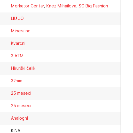
Merkator Centar
,
Knez Mihailova
,
SC Big Fashion
LIU JO
Mineralno
Kvarcni
3 ATM
Hirurški čelik
32mm
25 meseci
25 meseci
Analogni
KINA