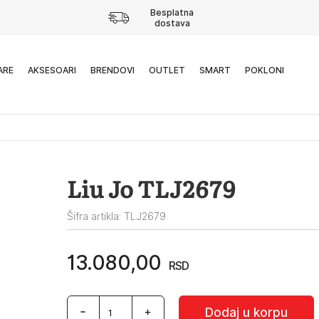
Besplatna
dostava
ARE
AKSESOARI
BRENDOVI
OUTLET
SMART
POKLONI
Liu Jo TLJ2679
Šifra artikla: TLJ2679
13.080,00
RSD
Liu
Dodaj u korpu
Jo