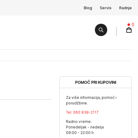
Blog
Servis
Radnje
0
POMOĆ PRI KUPOVINI
Za više informacija, pomoć i
porudžbine.
Tel:
060 838-2117
Radno vreme:
Ponedeljak - nedelja
09:00 - 22:00 h