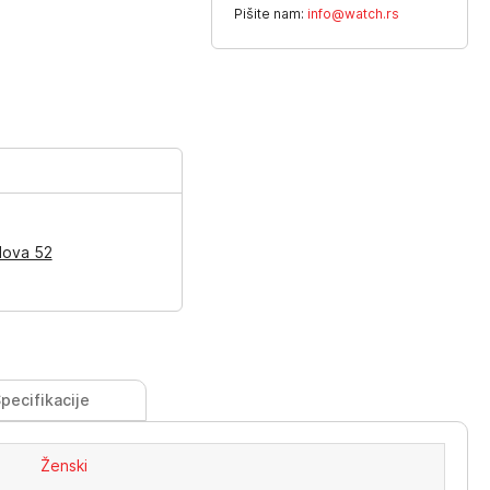
Pišite nam:
info@watch.rs
lova 52
pecifikacije
Ženski