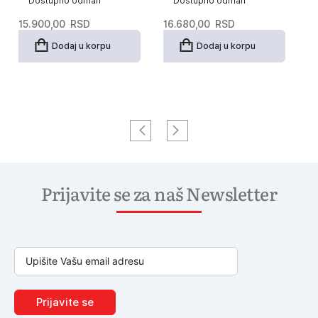
Dostupno odmah
Dostupno odmah
15.900,00
RSD
16.680,00
RSD
1
Dodaj u korpu
Dodaj u korpu
Prijavite se za naš Newsletter
Prijavite se