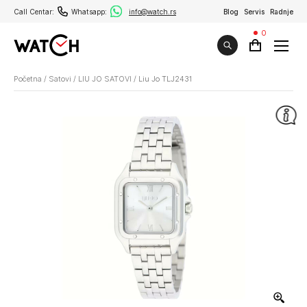
Call Centar:
Whatsapp:
info@watch.rs
Blog
Servis
Radnje
0
Početna
/
Satovi
/
LIU JO SATOVI
/
Liu Jo TLJ2431