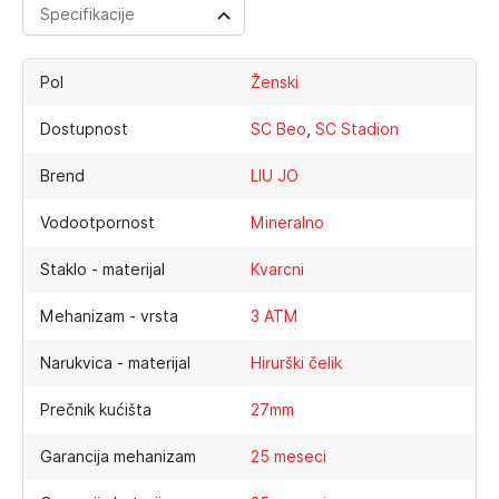
Specifikacije
Pol
Ženski
,
Dostupnost
SC Beo
SC Stadion
Brend
LIU JO
Vodootpornost
Mineralno
Staklo - materijal
Kvarcni
Mehanizam - vrsta
3 ATM
Narukvica - materijal
Hirurški čelik
Prečnik kućišta
27mm
Garancija mehanizam
25 meseci