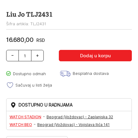
Liu Jo TLJ2431
Šifra artikla: TLJ2431
16.680,00
RSD
Liu
Dodaj u korpu
Jo
TLJ2431
količina
Besplatna dostava
Dostupno odmah
Sačuvaj u listi želja
DOSTUPNO U RADNJAMA
-
WATCH STADION
Beograd (Voždovac) - Zaplanjska 32
-
WATCH BEO
Beograd (Voždovac) - Vojislava Ilića 141