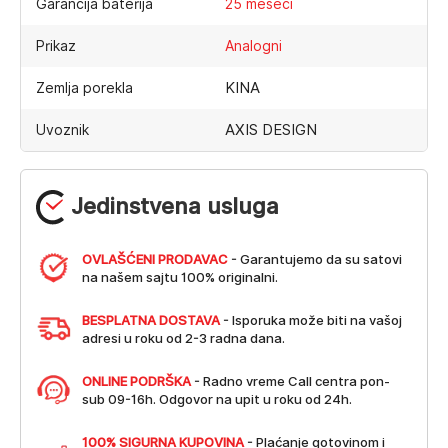
Garancija baterija
25 meseci
Prikaz
Analogni
KINA
Zemlja porekla
AXIS DESIGN
Uvoznik
Jedinstvena usluga
OVLAŠĆENI PRODAVAC
- Garantujemo da su satovi
na našem sajtu 100% originalni.
BESPLATNA DOSTAVA
- Isporuka može biti na vašoj
adresi u roku od 2-3 radna dana.
ONLINE PODRŠKA
- Radno vreme Call centra pon-
sub 09-16h. Odgovor na upit u roku od 24h.
100% SIGURNA KUPOVINA
- Plaćanje gotovinom i