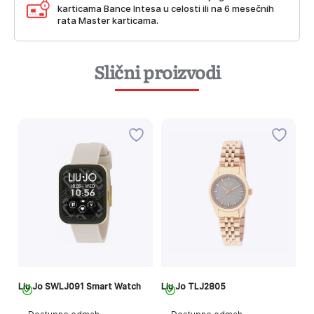
karticama Bance Intesa u celosti ili na 6 mesečnih
rata Master karticama.
Slični proizvodi
Liu Jo SWLJ091 Smart Watch
Liu Jo TLJ2805
Li