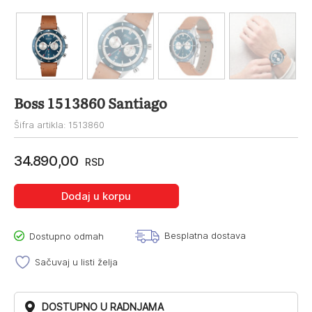
Boss 1513860 Santiago
Šifra artikla: 1513860
34.890,00
RSD
Dodaj u korpu
Besplatna dostava
Dostupno odmah
Sačuvaj u listi želja
DOSTUPNO U RADNJAMA