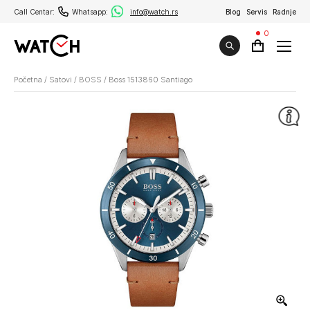
Call Centar:
Whatsapp:
info@watch.rs
Blog
Servis
Radnje
0
Početna
/
Satovi
/
BOSS
/
Boss 1513860 Santiago