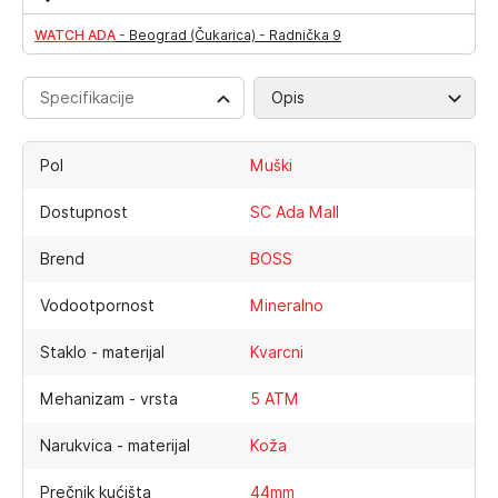
WATCH ADA
-
Beograd (Čukarica) - Radnička 9
Specifikacije
Opis
Pol
Muški
Dostupnost
SC Ada Mall
Brend
BOSS
Vodootpornost
Mineralno
Staklo - materijal
Kvarcni
Mehanizam - vrsta
5 ATM
Narukvica - materijal
Koža
Prečnik kućišta
44mm