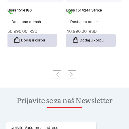
Boss 1514186
Boss 1514241 Strike
B
Dostupno odmah
Dostupno odmah
50.990,00
RSD
40.990,00
RSD
3
Dodaj u korpu
Dodaj u korpu
Prijavite se za naš Newsletter