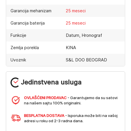
Garancija mehanizam
25 meseci
Garancija baterija
25 meseci
Datum, Hronograf
Funkcije
KINA
Zemlja porekla
S&L DOO BEOGRAD
Uvoznik
Jedinstvena usluga
OVLAŠĆENI PRODAVAC
- Garantujemo da su satovi
na našem sajtu 100% originalni.
BESPLATNA DOSTAVA
- Isporuka može biti na vašoj
adresi u roku od 2-3 radna dana.