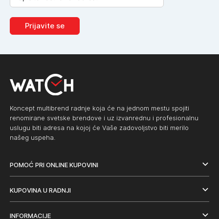
Prijavite se
Koncept multibrend radnje koja će na jednom mestu spojiti
renomirane svetske brendove i uz izvanrednu i profesionalnu
uslugu biti adresa na kojoj će Vaše zadovoljstvo biti merilo
našeg uspeha.
POMOĆ PRI ONLINE KUPOVINI
KUPOVINA U RADNJI
INFORMACIJE