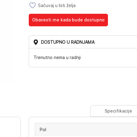
Sačuvaj u listi želja
Obavesti me kada bude dostupno
DOSTUPNO U RADNJAMA
Trenutno nema u radnji
Specifikacije
Pol