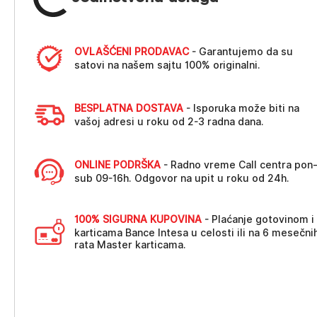
OVLAŠĆENI PRODAVAC
- Garantujemo da su
satovi na našem sajtu 100% originalni.
BESPLATNA DOSTAVA
- Isporuka može biti na
vašoj adresi u roku od 2-3 radna dana.
ONLINE PODRŠKA
- Radno vreme Call centra pon
sub 09-16h. Odgovor na upit u roku od 24h.
100% SIGURNA KUPOVINA
- Plaćanje gotovinom i
karticama Bance Intesa u celosti ili na 6 mesečni
rata Master karticama.