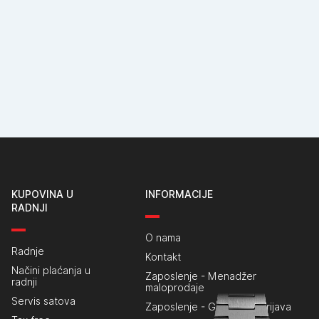
KUPOVINA U
INFORMACIJE
RADNJI
O nama
Radnje
Kontakt
Načini plaćanja u
Zaposlenje - Menadžer
radnji
maloprodaje
Servis satova
Zaposlenje - Generalna prijava