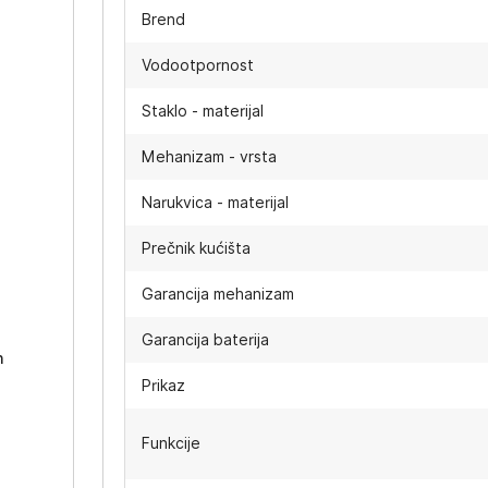
Brend
Vodootpornost
Staklo - materijal
Mehanizam - vrsta
Narukvica - materijal
Prečnik kućišta
-
Garancija mehanizam
Garancija baterija
h
Prikaz
Funkcije