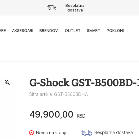
Besplatna
dostava
ARE
AKSESOARI
BRENDOVI
OUTLET
SMART
POKLONI
G-Shock GST-B500BD-1
Šifra artikla: GST-B500BD-1A
49.900,00
RSD
Besplatna dostava
Nema na stanju