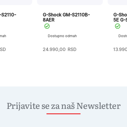
110-
G-Shock GM-S2110B-
G-Shock
8AER
5E G-Squ
Dostupno odmah
Dostupn
24.990,00
RSD
13.990,0
Prijavite se za naš Newsletter