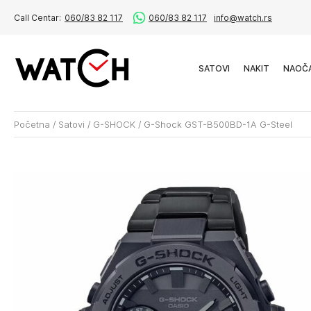
Call Centar:
060/83 82 117
060/83 82 117
info@watch.rs
SATOVI
NAKIT
NAOČ
Početna
/
Satovi
/
G-SHOCK
/
G-Shock GST-B500BD-1A G-Steel