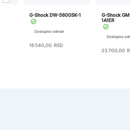
ER
G-Shock DW-5600SK-1
G-Shock GM-S2
1A1ER
Dostupno odmah
Dostupno odmah
16.540,00
RSD
23.700,00
RSD