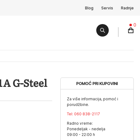
Blog
Servis
Radnje
0
A G-Steel
POMOĆ PRI KUPOVINI
Za više informacija, pomoć i
porudžbine.
Tel:
060 838-2117
Radno vreme:
Ponedeljak - nedelja
09:00 - 22:00 h