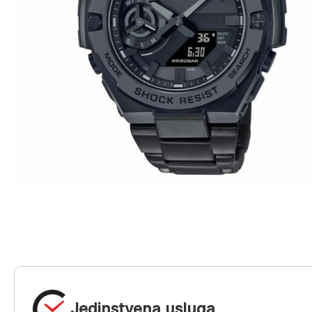
Jedinstvena usluga