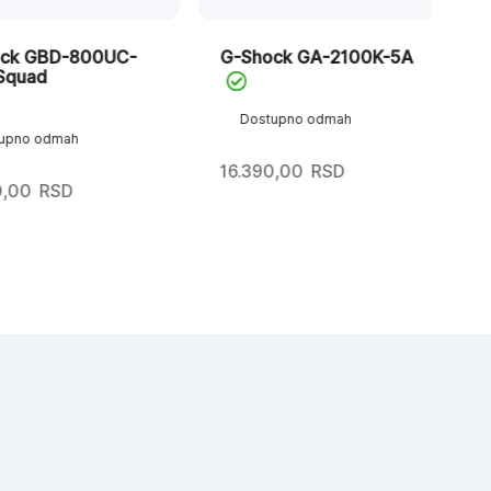
 GBD-800UC-
G-Shock GA-2100K-5A
G-
ad
G-
Dostupno odmah
o odmah
D
16.390,00
RSD
0
RSD
13