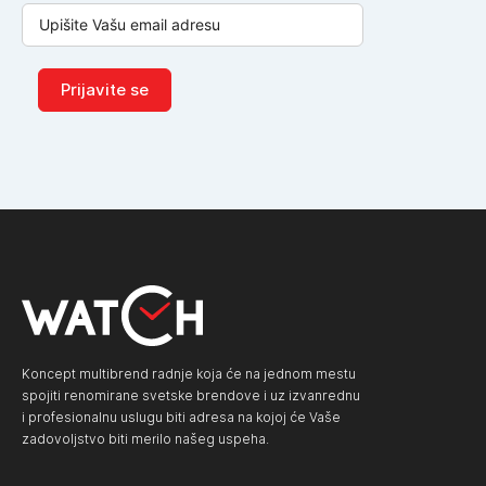
Prijavite se
Koncept multibrend radnje koja će na jednom mestu
spojiti renomirane svetske brendove i uz izvanrednu
i profesionalnu uslugu biti adresa na kojoj će Vaše
zadovoljstvo biti merilo našeg uspeha.