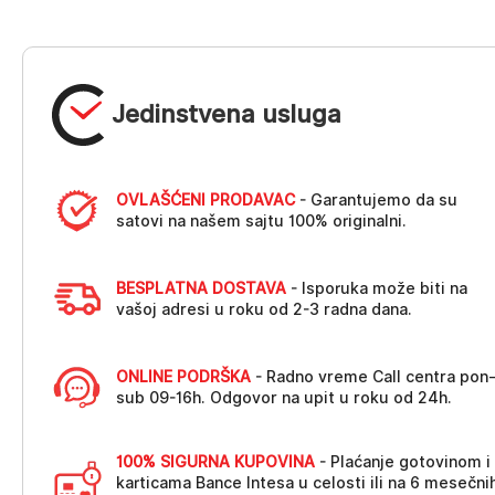
Jedinstvena usluga
OVLAŠĆENI PRODAVAC
- Garantujemo da su
satovi na našem sajtu 100% originalni.
BESPLATNA DOSTAVA
- Isporuka može biti na
vašoj adresi u roku od 2-3 radna dana.
ONLINE PODRŠKA
- Radno vreme Call centra pon
sub 09-16h. Odgovor na upit u roku od 24h.
100% SIGURNA KUPOVINA
- Plaćanje gotovinom i
karticama Bance Intesa u celosti ili na 6 mesečni