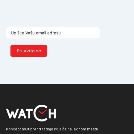
Prijavite se
Koncept multibrend radnje koja će na jednom mestu