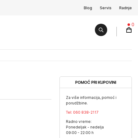
Blog
Servis
Radnje
0
POMOĆ PRI KUPOVINI
Za više informacija, pomoć i
porudžbine.
Tel:
060 838-2117
Radno vreme:
Ponedeljak - nedelja
09:00 - 22:00 h