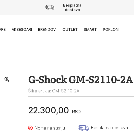
Besplatna
dostava
ARE
AKSESOARI
BRENDOVI
OUTLET
SMART
POKLONI
G-Shock GM-S2110-2A
Šifra artikla: GM-S2110-2A
22.300,00
RSD
Besplatna dostava
Nema na stanju