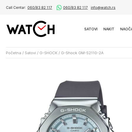
Call Centar:
060/83 82 117
060/83 82 117
info@watch.rs
SATOVI
NAKIT
NAOČ
Početna
/
Satovi
/
G-SHOCK
/
G-Shock GM-S2110-2A