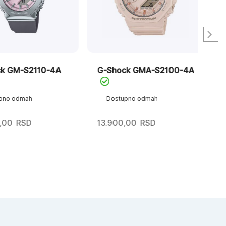
GM-S2110-4A
G-Shock GMA-S2100-4A
G-
9A
o odmah
Dostupno odmah
D
0
RSD
13.900,00
RSD
12.