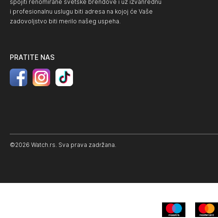
spojiti renomirane svetske brendove i uz izvanrednu
i profesionalnu uslugu biti adresa na kojoj će Vaše
zadovoljstvo biti merilo našeg uspeha.
PRATITE NAS
©2026 Watch.rs. Sva prava zadržana.