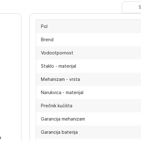
S
Pol
Brend
Vodootpornost
Staklo - materijal
Mehanizam - vrsta
Narukvica - materijal
Prečnik kućišta
-
Garancija mehanizam
Garancija baterija
h