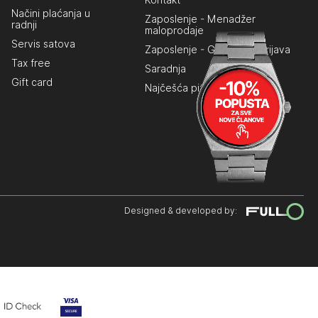
Kontakt
Načini plaćanja u
Zaposlenje - Menadžer
radnji
maloprodaje
Servis satova
Zaposlenje - Generalna prijava
Tax free
Saradnja
Gift card
Najčešća pitanja
Designed & developed by: