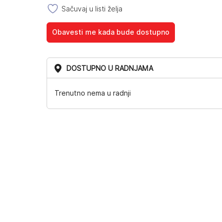
Sačuvaj u listi želja
Obavesti me kada bude dostupno
DOSTUPNO U RADNJAMA
Trenutno nema u radnji