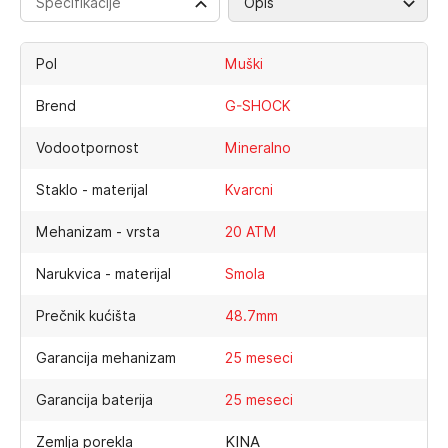
Specifikacije
Opis
Pol
Muški
Brend
G-SHOCK
Vodootpornost
Mineralno
Staklo - materijal
Kvarcni
Mehanizam - vrsta
20 ATM
Narukvica - materijal
Smola
Prečnik kućišta
48.7mm
Garancija mehanizam
25 meseci
Garancija baterija
25 meseci
KINA
Zemlja porekla