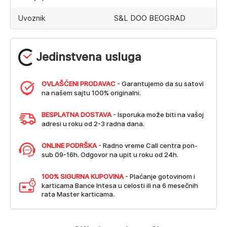
S&L DOO BEOGRAD
Uvoznik
Jedinstvena usluga
OVLAŠĆENI PRODAVAC
- Garantujemo da su satovi
na našem sajtu 100% originalni.
BESPLATNA DOSTAVA
- Isporuka može biti na vašoj
adresi u roku od 2-3 radna dana.
ONLINE PODRŠKA
- Radno vreme Call centra pon-
sub 09-16h. Odgovor na upit u roku od 24h.
100% SIGURNA KUPOVINA
- Plaćanje gotovinom i
karticama Bance Intesa u celosti ili na 6 mesečnih
rata Master karticama.