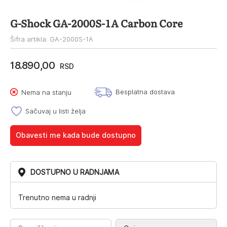
G-Shock GA-2000S-1A Carbon Core
Šifra artikla: GA-2000S-1A
18.890,00
RSD
Besplatna dostava
Nema na stanju
Sačuvaj u listi želja
Obavesti me kada bude dostupno
DOSTUPNO U RADNJAMA
Trenutno nema u radnji