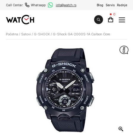
Call Centar:
Whatsapp:
info@watch.rs
Blog
Servis
Radnje
0
Početna
/
Satovi
/
G-SHOCK
/
G-Shock GA-2000S-1A Carbon Core