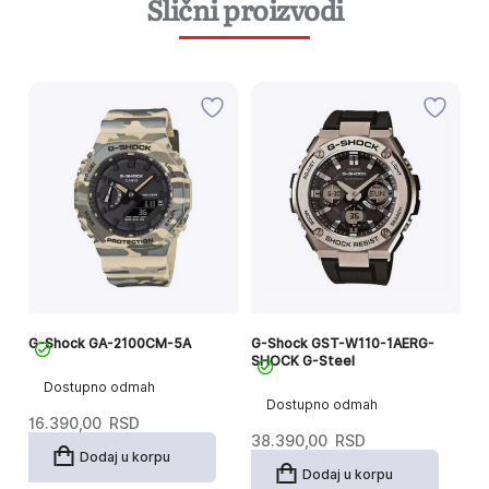
Slični proizvodi
G-Shock GA-2100CM-5A
G-Shock GST-W110-1AERG-
G
SHOCK G-Steel
Dostupno odmah
Dostupno odmah
16.390,00
RSD
1
38.390,00
RSD
Dodaj u korpu
Dodaj u korpu