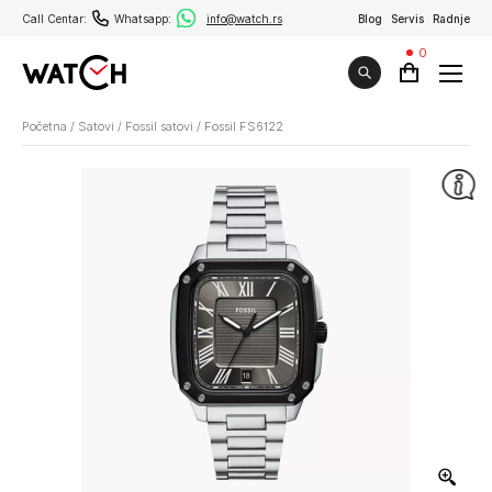
Call Centar:
Whatsapp:
info@watch.rs
Blog
Servis
Radnje
0
Početna
/
Satovi
/
Fossil satovi
/
Fossil FS6122