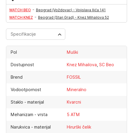
-
WATCH BEO
Beograd (Voždovac) - Vojislava Ilića 141
-
WATCH KNEZ
Beograd (Stari Grad) - Knez Mihailova 52
Specifikacije
Pol
Muški
,
Dostupnost
Knez Mihailova
SC Beo
Brend
FOSSIL
Vodootpornost
Mineralno
Staklo - materijal
Kvarcni
Mehanizam - vrsta
5 ATM
Narukvica - materijal
Hirurški čelik