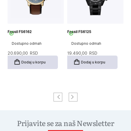
Fossil FS6162
Fossil FS6125
Fo
Dostupno odmah
Dostupno odmah
20.690,00
RSD
19.490,00
RSD
1
Dodaj u korpu
Dodaj u korpu
Prijavite se za naš Newsletter