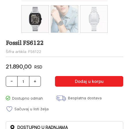
Fossil FS6122
Šifra artikla: FS6122
21.890,00
RSD
Fossil
Dodaj u korpu
FS6122
količina
Besplatna dostava
Dostupno odmah
Sačuvaj u listi želja
DOSTUPNO U RADNJAMA