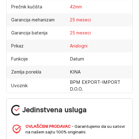
Prečnik kućišta
42mm
Garancija mehanizam
25 meseci
Garancija baterija
25 meseci
Prikaz
Analogni
Datum
Funkcije
KINA
Zemlja porekla
BPM EXPORT-IMPORT
Uvoznik
D.O.O.
Jedinstvena usluga
OVLAŠĆENI PRODAVAC
- Garantujemo da su satovi
na našem sajtu 100% originalni.