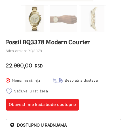
Fossil BQ3378 Modern Courier
Šifra artikla: BQ3378
22.990,00
RSD
Besplatna dostava
Nema na stanju
Sačuvaj u listi želja
Obavesti me kada bude dostupno
DOSTUPNO U RADNJAMA