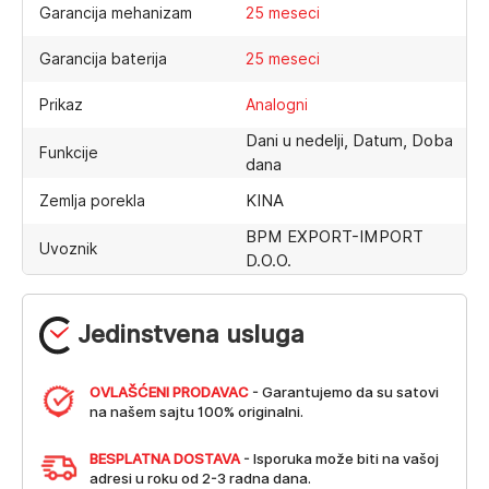
Garancija mehanizam
25 meseci
Garancija baterija
25 meseci
Prikaz
Analogni
Dani u nedelji, Datum, Doba
Funkcije
dana
KINA
Zemlja porekla
BPM EXPORT-IMPORT
Uvoznik
D.O.O.
Jedinstvena usluga
OVLAŠĆENI PRODAVAC
- Garantujemo da su satovi
na našem sajtu 100% originalni.
BESPLATNA DOSTAVA
- Isporuka može biti na vašoj
adresi u roku od 2-3 radna dana.