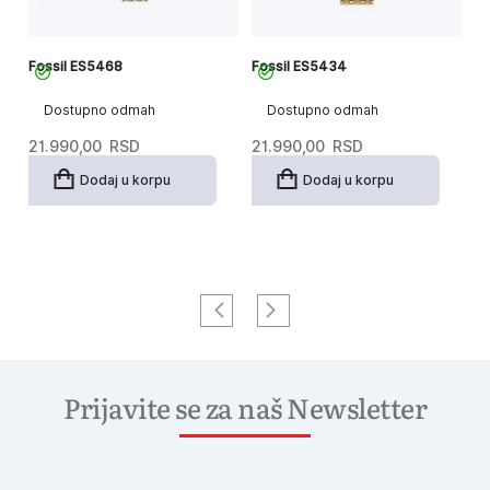
Fossil ES5468
Fossil ES5434
Fo
Dostupno odmah
Dostupno odmah
21.990,00
RSD
21.990,00
RSD
2
Dodaj u korpu
Dodaj u korpu
Prijavite se za naš Newsletter