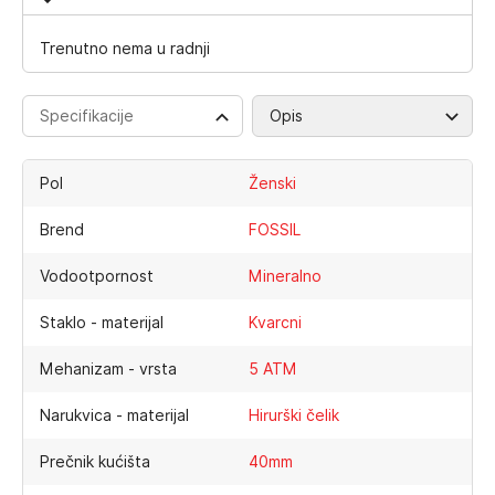
Trenutno nema u radnji
Specifikacije
Opis
Pol
Ženski
Brend
FOSSIL
Vodootpornost
Mineralno
Staklo - materijal
Kvarcni
Mehanizam - vrsta
5 ATM
Narukvica - materijal
Hirurški čelik
Prečnik kućišta
40mm