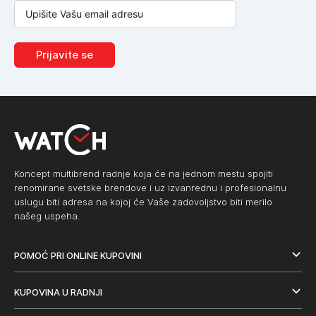
Prijavite se
Koncept multibrend radnje koja će na jednom mestu spojiti
renomirane svetske brendove i uz izvanrednu i profesionalnu
uslugu biti adresa na kojoj će Vaše zadovoljstvo biti merilo
našeg uspeha.
POMOĆ PRI ONLINE KUPOVINI
KUPOVINA U RADNJI