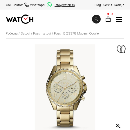
Call Centar:
Whatsapp:
info@watch.rs
Blog
Servis
Radnje
0
Početna
/
Satovi
/
Fossil satovi
/
Fossil BQ3378 Modern Courier