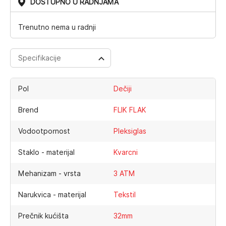
DOSTUPNO U RADNJAMA
Trenutno nema u radnji
Specifikacije
Pol
Dečiji
Brend
FLIK FLAK
Vodootpornost
Pleksiglas
Staklo - materijal
Kvarcni
Mehanizam - vrsta
3 ATM
Narukvica - materijal
Tekstil
Prečnik kućišta
32mm