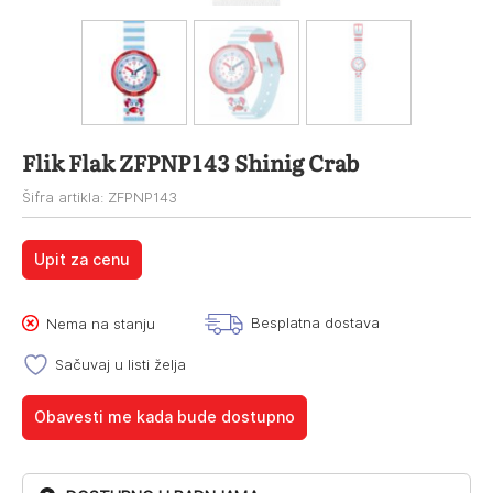
Flik Flak ZFPNP143 Shinig Crab
Šifra artikla: ZFPNP143
Upit za cenu
Besplatna dostava
Nema na stanju
Sačuvaj u listi želja
Obavesti me kada bude dostupno