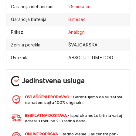
Garancija mehanizam
25 meseci
Garancija baterija
6 meseci
Prikaz
Analogni
ŠVAJCARSKA
Zemlja porekla
ABSOLUT TIME DOO
Uvoznik
Jedinstvena usluga
OVLAŠĆENI PRODAVAC
- Garantujemo da su satovi
na našem sajtu 100% originalni.
BESPLATNA DOSTAVA
- Isporuka može biti na vašoj
adresi u roku od 2-3 radna dana.
ONLINE PODRŠKA
- Radno vreme Call centra pon-