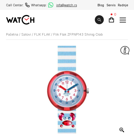
Call Centar:
Whatsapp:
info@watch.rs
Blog
Servis
Radnje
0
Početna
/
Satovi
/
FLIK FLAK
/
Flik Flak ZFPNP143 Shinig Crab