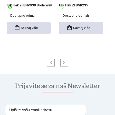
Flik Flak ZFBNP036 Boda Way
Flik Flak ZFBNP235
Fl
Dostupno odmah
Dostupno odmah
Saznaj više
Saznaj više
Prijavite se za naš Newsletter