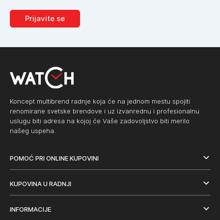
Prijavite se
Koncept multibrend radnje koja će na jednom mestu spojiti
renomirane svetske brendove i uz izvanrednu i profesionalnu
uslugu biti adresa na kojoj će Vaše zadovoljstvo biti merilo
našeg uspeha.
POMOĆ PRI ONLINE KUPOVINI
KUPOVINA U RADNJI
INFORMACIJE