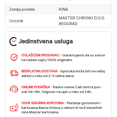
KINA
Zemlja porekla
MASTER CHRONO D.O.O.
Uvoznik
BEOGRAD
Jedinstvena usluga
OVLAŠĆENI PRODAVAC
- Garantujemo da su satovi
na našem sajtu 100% originalni.
BESPLATNA DOSTAVA
- Isporuka može biti na vašoj
adresi u roku od 2-3 radna dana.
ONLINE PODRŠKA
- Radno vreme Call centra pon-
sub 09-16h. Odgovor na upit u roku od 24h.
100% SIGURNA KUPOVINA
- Plaćanje gotovinom i
karticama Bance Intesa u celosti ili na 6 mesečnih
rata Master karticama.