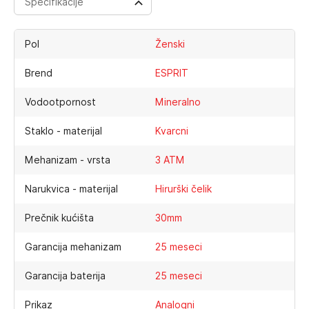
Specifikacije
Pol
Ženski
Brend
ESPRIT
Vodootpornost
Mineralno
Staklo - materijal
Kvarcni
Mehanizam - vrsta
3 ATM
Narukvica - materijal
Hirurški čelik
Prečnik kućišta
30mm
Garancija mehanizam
25 meseci
Garancija baterija
25 meseci
Prikaz
Analogni