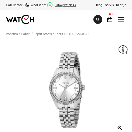
Call Centar:
Whatsapp:
info@watch.rs
Blog
Servis
Radnje
0
Početna
/
Satovi
/
Esprit satovi
/
Esprit ES1L496M0045