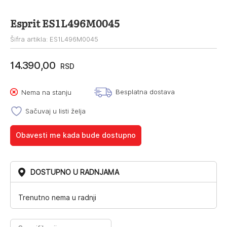
Esprit ES1L496M0045
Šifra artikla: ES1L496M0045
14.390,00
RSD
Besplatna dostava
Nema na stanju
Sačuvaj u listi želja
Obavesti me kada bude dostupno
DOSTUPNO U RADNJAMA
Trenutno nema u radnji