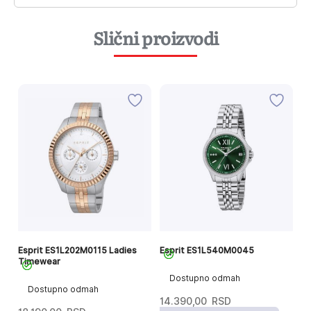
Slični proizvodi
Esprit ES1L202M0115 Ladies
Esprit ES1L540M0045
Es
Timewear
Dostupno odmah
Dostupno odmah
14.390,00
RSD
1