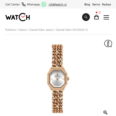
Call Centar:
Whatsapp:
info@watch.rs
Blog
Servis
Radnje
0
Početna
/
Satovi
/
Daniel Klein satovi
/
Daniel Klein DK13964-5