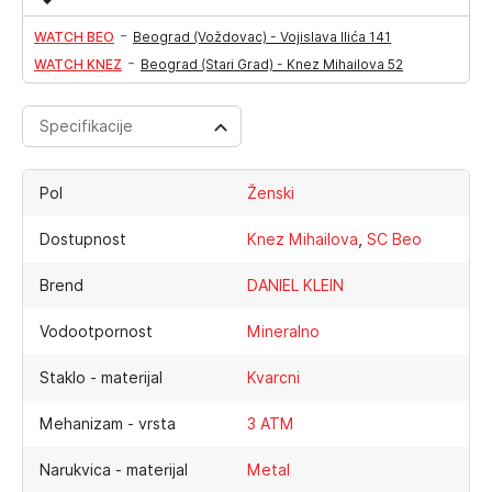
-
WATCH BEO
Beograd (Voždovac) - Vojislava Ilića 141
-
WATCH KNEZ
Beograd (Stari Grad) - Knez Mihailova 52
Specifikacije
Pol
Ženski
,
Dostupnost
Knez Mihailova
SC Beo
Brend
DANIEL KLEIN
Vodootpornost
Mineralno
Staklo - materijal
Kvarcni
Mehanizam - vrsta
3 ATM
Narukvica - materijal
Metal