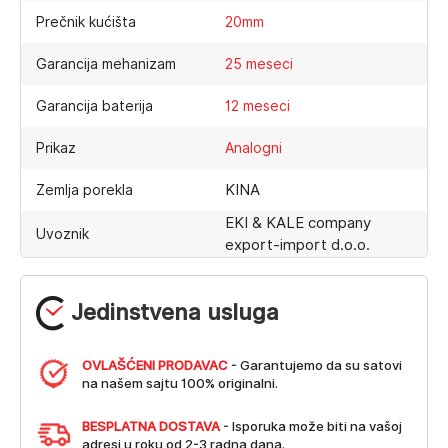
Prečnik kućišta
20mm
Garancija mehanizam
25 meseci
Garancija baterija
12 meseci
Prikaz
Analogni
KINA
Zemlja porekla
EKI & KALE company
Uvoznik
export-import d.o.o.
Jedinstvena usluga
OVLAŠĆENI PRODAVAC
- Garantujemo da su satovi
na našem sajtu 100% originalni.
BESPLATNA DOSTAVA
- Isporuka može biti na vašoj
adresi u roku od 2-3 radna dana.