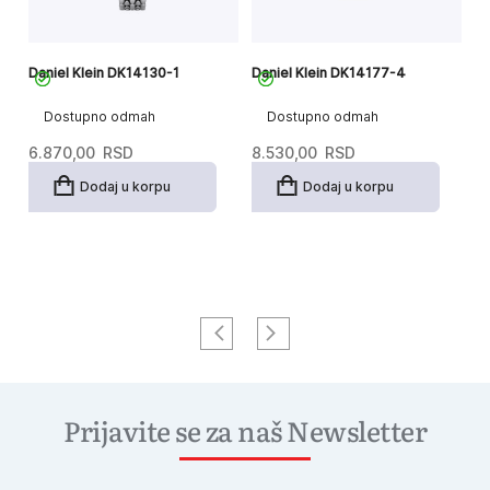
Daniel Klein DK14130-1
Daniel Klein DK14177-4
Da
Dostupno odmah
Dostupno odmah
6.870,00
RSD
8.530,00
RSD
8.
Or
T
6
c
c
Dodaj u korpu
Dodaj u korpu
je
je
bi
6
8
Prijavite se za naš Newsletter