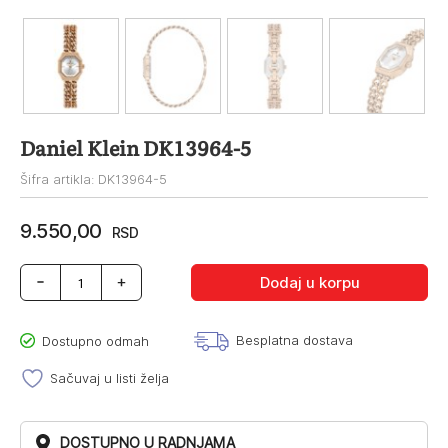
Daniel Klein DK13964-5
Šifra artikla: DK13964-5
9.550,00
RSD
Daniel
Dodaj u korpu
Klein
DK13964-
5
Besplatna dostava
Dostupno odmah
količina
Sačuvaj u listi želja
DOSTUPNO U RADNJAMA