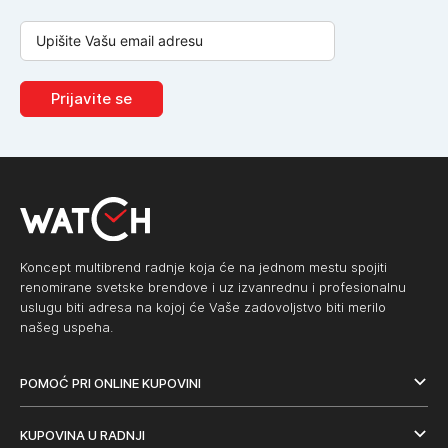
Prijavite se
Koncept multibrend radnje koja će na jednom mestu spojiti
renomirane svetske brendove i uz izvanrednu i profesionalnu
uslugu biti adresa na kojoj će Vaše zadovoljstvo biti merilo
našeg uspeha.
POMOĆ PRI ONLINE KUPOVINI
KUPOVINA U RADNJI