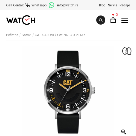
Call Centar:
Whatsapp:
info@watch.rs
Blog
Servis
Radnje
0
Početna
/
Satovi
/
CAT SATOVI
/
Cat NQ.140.21.137