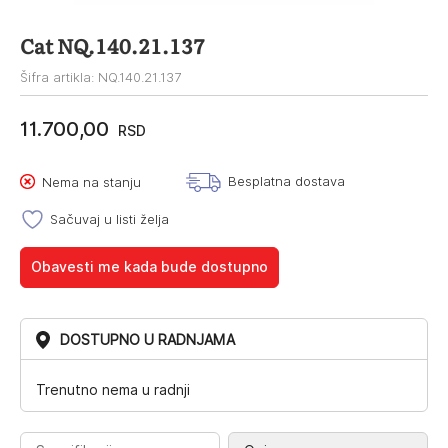
Cat NQ.140.21.137
Šifra artikla: NQ.140.21.137
11.700,00
RSD
Besplatna dostava
Nema na stanju
Sačuvaj u listi želja
Obavesti me kada bude dostupno
DOSTUPNO U RADNJAMA
Trenutno nema u radnji