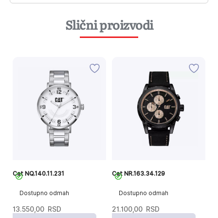
Slični proizvodi
Cat NQ.140.11.231
Cat NR.163.34.129
Ca
Dostupno odmah
Dostupno odmah
13.550,00
RSD
21.100,00
RSD
1