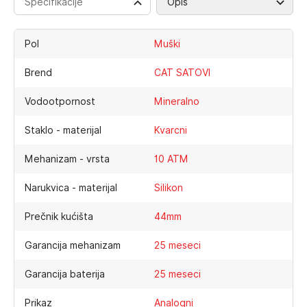
Specifikacije
Opis
Pol
Muški
Brend
CAT SATOVI
Vodootpornost
Mineralno
Staklo - materijal
Kvarcni
Mehanizam - vrsta
10 ATM
Narukvica - materijal
Silikon
Prečnik kućišta
44mm
Garancija mehanizam
25 meseci
Garancija baterija
25 meseci
Prikaz
Analogni