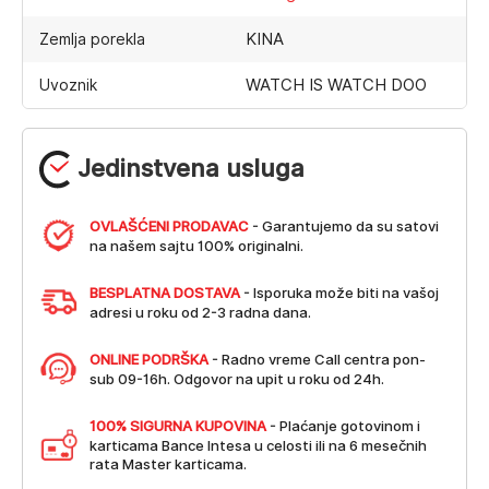
KINA
Zemlja porekla
WATCH IS WATCH DOO
Uvoznik
Jedinstvena usluga
OVLAŠĆENI PRODAVAC
- Garantujemo da su satovi
na našem sajtu 100% originalni.
BESPLATNA DOSTAVA
- Isporuka može biti na vašoj
adresi u roku od 2-3 radna dana.
ONLINE PODRŠKA
- Radno vreme Call centra pon-
sub 09-16h. Odgovor na upit u roku od 24h.
100% SIGURNA KUPOVINA
- Plaćanje gotovinom i
karticama Bance Intesa u celosti ili na 6 mesečnih
rata Master karticama.