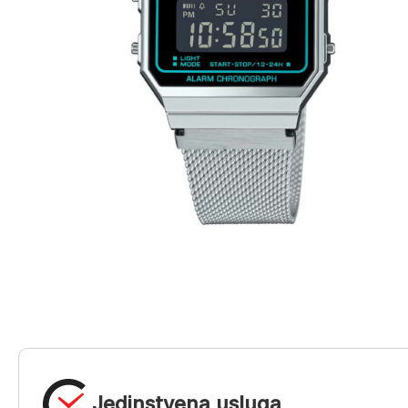
Jedinstvena usluga