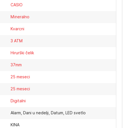
CASIO
Mineralno
Kvarcni
3 ATM
Hirurški čelik
37mm
25 meseci
25 meseci
Digitalni
Alarm, Dani u nedelji, Datum, LED svetlo
KINA