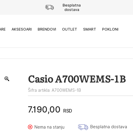
Besplatna
dostava
ARE
AKSESOARI
BRENDOVI
OUTLET
SMART
POKLONI
Casio A700WEMS-1B
Šifra artikla: A700WEMS-1B
7.190,00
RSD
Besplatna dostava
Nema na stanju