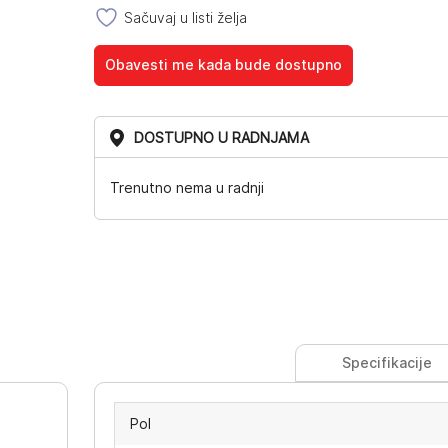
Sačuvaj u listi želja
Obavesti me kada bude dostupno
DOSTUPNO U RADNJAMA
Trenutno nema u radnji
Specifikacije
Pol