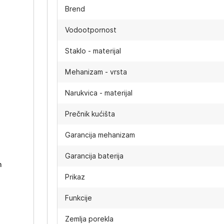
Brend
Vodootpornost
Staklo - materijal
Mehanizam - vrsta
Narukvica - materijal
Prečnik kućišta
-
Garancija mehanizam
Garancija baterija
h
Prikaz
Funkcije
Zemlja porekla