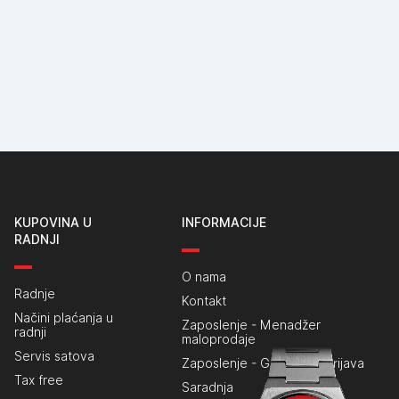
KUPOVINA U
INFORMACIJE
RADNJI
O nama
Radnje
Kontakt
Načini plaćanja u
Zaposlenje - Menadžer
radnji
maloprodaje
Servis satova
Zaposlenje - Generalna prijava
Tax free
Saradnja