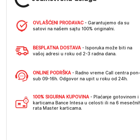
OVLAŠĆENI PRODAVAC
- Garantujemo da su
satovi na našem sajtu 100% originalni.
BESPLATNA DOSTAVA
- Isporuka može biti na
vašoj adresi u roku od 2-3 radna dana.
ONLINE PODRŠKA
- Radno vreme Call centra pon
sub 09-16h. Odgovor na upit u roku od 24h.
100% SIGURNA KUPOVINA
- Plaćanje gotovinom i
karticama Bance Intesa u celosti ili na 6 mesečni
rata Master karticama.