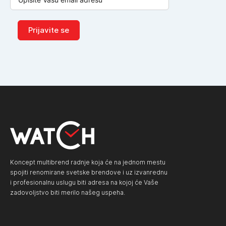
Prijavite se
Koncept multibrend radnje koja će na jednom mestu
spojiti renomirane svetske brendove i uz izvanrednu
i profesionalnu uslugu biti adresa na kojoj će Vaše
zadovoljstvo biti merilo našeg uspeha.