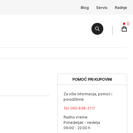
Blog
Servis
Radnje
0
POMOĆ PRI KUPOVINI
Za više informacija, pomoć i
porudžbine.
Tel:
060 838-2117
Radno vreme:
Ponedeljak - nedelja
09:00 - 22:00 h