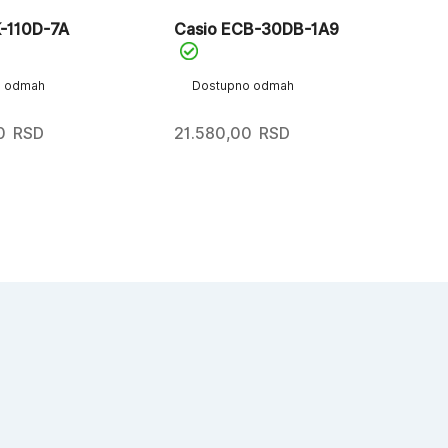
K-110D-7A
Casio ECB-30DB-1A9
o odmah
Dostupno odmah
0
RSD
21.580,00
RSD