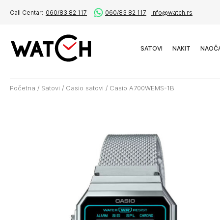
Call Centar:
060/83 82 117
060/83 82 117
info@watch.rs
SATOVI
NAKIT
NAOČ
Početna
/
Satovi
/
Casio satovi
/
Casio A700WEMS-1B