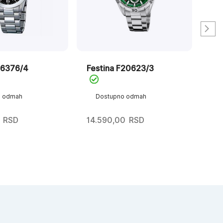
16376/4
Festina F20623/3
Fes
o odmah
Dostupno odmah
D
RSD
14.590,00
RSD
21