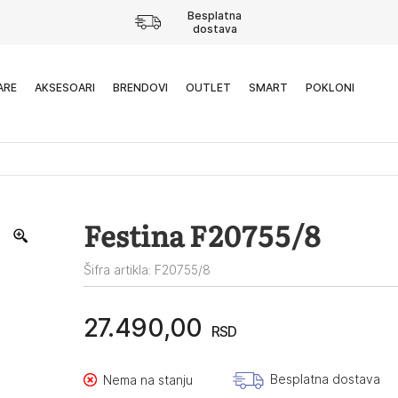
Besplatna
dostava
ARE
AKSESOARI
BRENDOVI
OUTLET
SMART
POKLONI
Festina F20755/8
Šifra artikla: F20755/8
27.490,00
RSD
Besplatna dostava
Nema na stanju