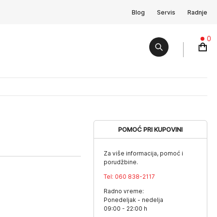
Blog
Servis
Radnje
0
POMOĆ PRI KUPOVINI
Za više informacija, pomoć i
porudžbine.
Tel:
060 838-2117
Radno vreme:
Ponedeljak - nedelja
09:00 - 22:00 h