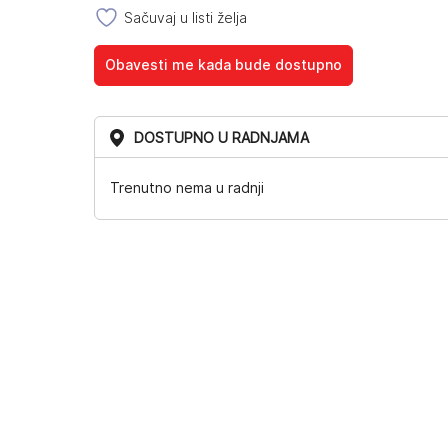
Sačuvaj u listi želja
Obavesti me kada bude dostupno
DOSTUPNO U RADNJAMA
Trenutno nema u radnji