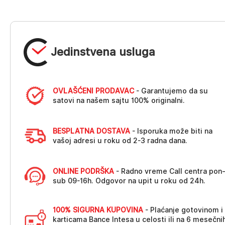
Jedinstvena usluga
OVLAŠĆENI PRODAVAC
- Garantujemo da su
satovi na našem sajtu 100% originalni.
BESPLATNA DOSTAVA
- Isporuka može biti na
vašoj adresi u roku od 2-3 radna dana.
ONLINE PODRŠKA
- Radno vreme Call centra pon
sub 09-16h. Odgovor na upit u roku od 24h.
100% SIGURNA KUPOVINA
- Plaćanje gotovinom i
karticama Bance Intesa u celosti ili na 6 mesečni