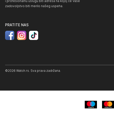
i profesionalnu uslugu biti adresa na kojoj će Vaše
zadovoljstvo biti merilo našeg uspeha.
PRATITE NAS
©2026 Watch.rs. Sva prava zadržana.