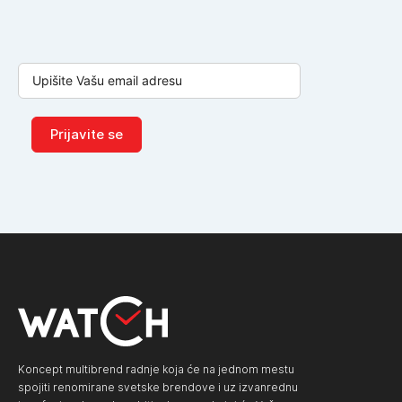
Prijavite se
Koncept multibrend radnje koja će na jednom mestu
spojiti renomirane svetske brendove i uz izvanrednu