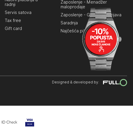
Zaposlenje - Menadžer
radnji
maloprodaje
Servis satova
Zaposlenje - Generalna prijava
Tax free
Saradnja
Gift card
Najčešća pitanja
Designed & developed by: