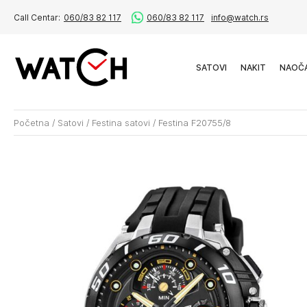
Call Centar:
060/83 82 117
060/83 82 117
info@watch.rs
SATOVI
NAKIT
NAOČ
Početna
/
Satovi
/
Festina satovi
/
Festina F20755/8