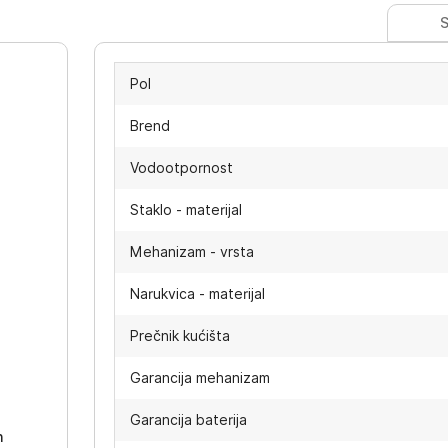
S
Pol
Brend
Vodootpornost
Staklo - materijal
Mehanizam - vrsta
Narukvica - materijal
Prečnik kućišta
-
Garancija mehanizam
Garancija baterija
h