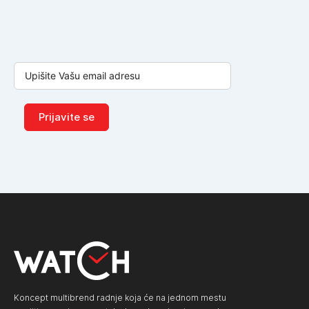
Prijavite se
Koncept multibrend radnje koja će na jednom mestu