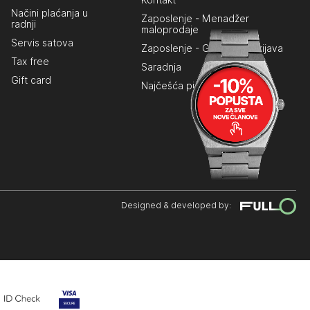
Kontakt
Načini plaćanja u
Zaposlenje - Menadžer
radnji
maloprodaje
Servis satova
Zaposlenje - Generalna prijava
Tax free
Saradnja
Gift card
Najčešća pitanja
Designed & developed by: