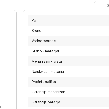
S
Pol
Brend
Vodootpornost
Staklo - materijal
Mehanizam - vrsta
Narukvica - materijal
Prečnik kućišta
-
Garancija mehanizam
Garancija baterija
h