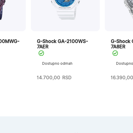
100MWG-
G-Shock GA-2100WS-
G-Shock
7AER
7A8ER
Dostupno odmah
Dostupn
14.700,00
RSD
16.390,0