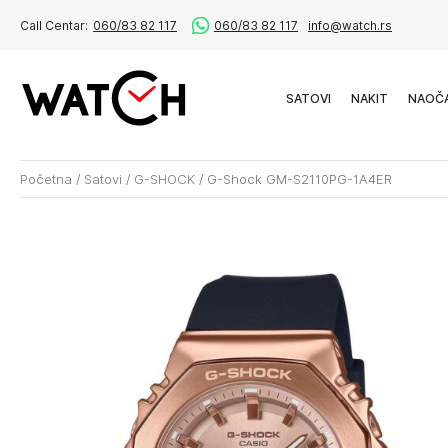
Call Centar:
060/83 82 117
060/83 82 117
info@watch.rs
SATOVI
NAKIT
NAOČ
Početna
/
Satovi
/
G-SHOCK
/
G-Shock GM-S2110PG-1A4ER