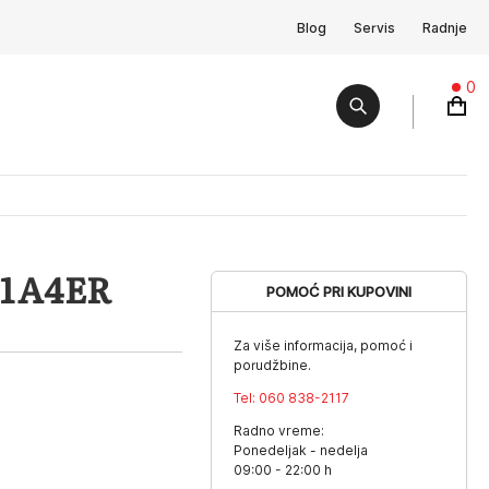
Blog
Servis
Radnje
0
-1A4ER
POMOĆ PRI KUPOVINI
Za više informacija, pomoć i
porudžbine.
Tel:
060 838-2117
Radno vreme:
Ponedeljak - nedelja
09:00 - 22:00 h