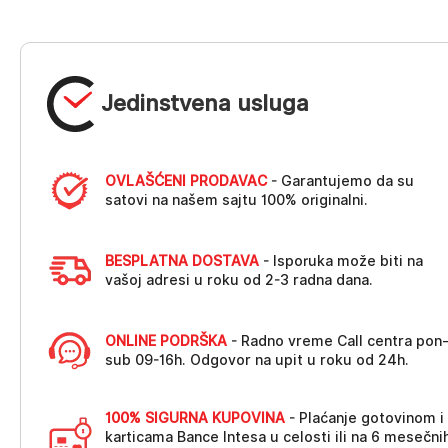
Jedinstvena usluga
OVLAŠĆENI PRODAVAC
- Garantujemo da su
satovi na našem sajtu 100% originalni.
BESPLATNA DOSTAVA
- Isporuka može biti na
vašoj adresi u roku od 2-3 radna dana.
ONLINE PODRŠKA
- Radno vreme Call centra pon
sub 09-16h. Odgovor na upit u roku od 24h.
100% SIGURNA KUPOVINA
- Plaćanje gotovinom i
karticama Bance Intesa u celosti ili na 6 mesečni