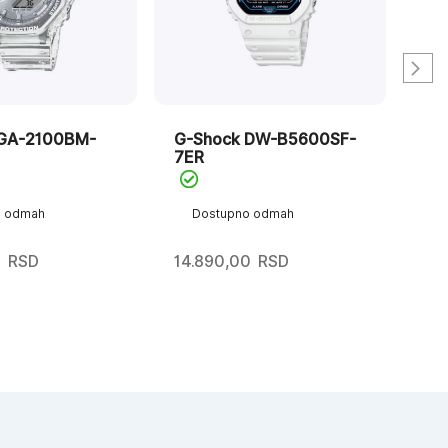
 GA-2100BM-
G-Shock DW-B5600SF-
G-
7ER
2A
o odmah
Dostupno odmah
D
0
RSD
14.890,00
RSD
12.