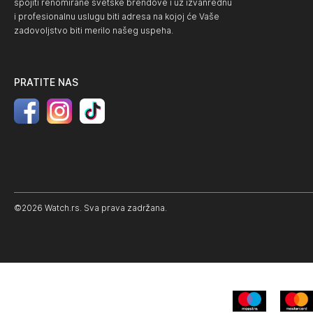
spojiti renomirane svetske brendove i uz izvanrednu
i profesionalnu uslugu biti adresa na kojoj će Vaše
zadovoljstvo biti merilo našeg uspeha.
PRATITE NAS
©2026 Watch.rs. Sva prava zadržana.