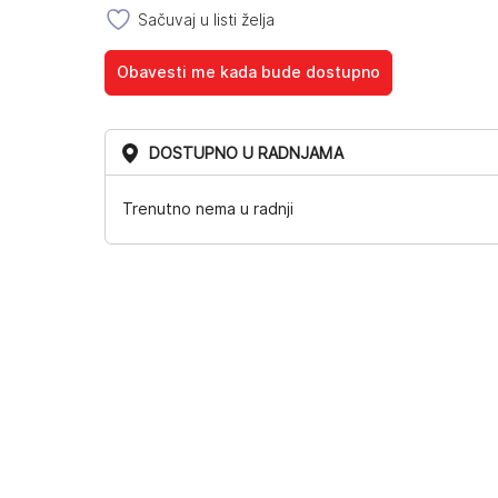
Sačuvaj u listi želja
Obavesti me kada bude dostupno
DOSTUPNO U RADNJAMA
Trenutno nema u radnji