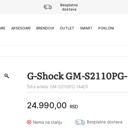
Besplatna
dostava
ARE
AKSESOARI
BRENDOVI
OUTLET
SMART
POKLONI
G-Shock GM-S2110PG
Šifra artikla: GM-S2110PG-1A4ER
24.990,00
RSD
Besplatna dostava
Nema na stanju