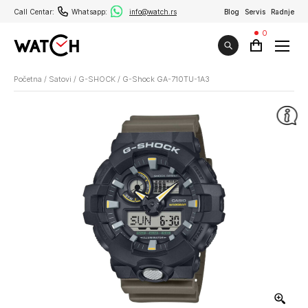
Call Centar:
Whatsapp:
info@watch.rs
Blog
Servis
Radnje
0
Početna
/
Satovi
/
G-SHOCK
/
G-Shock GA-710TU-1A3