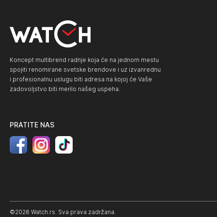
Koncept multibrend radnje koja će na jednom mestu
spojiti renomirane svetske brendove i uz izvanrednu
i profesionalnu uslugu biti adresa na kojoj će Vaše
zadovoljstvo biti merilo našeg uspeha.
PRATITE NAS
©2026 Watch.rs. Sva prava zadržana.