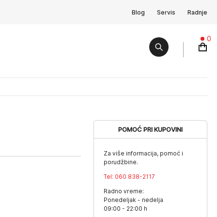
Blog
Servis
Radnje
0
POMOĆ PRI KUPOVINI
Za više informacija, pomoć i
porudžbine.
Tel:
060 838-2117
Radno vreme:
Ponedeljak - nedelja
09:00 - 22:00 h