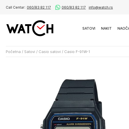
Call Centar:
060/83 82 117
060/83 82 117
info@watch.rs
SATOVI
NAKIT
NAOČ
Početna
/
Satovi
/
Casio satovi
/
Casio F-91W-1