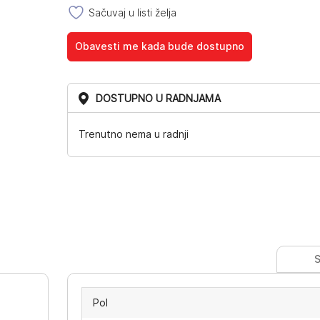
Sačuvaj u listi želja
Obavesti me kada bude dostupno
DOSTUPNO U RADNJAMA
Trenutno nema u radnji
S
Pol