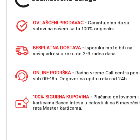
OVLAŠĆENI PRODAVAC
- Garantujemo da su
satovi na našem sajtu 100% originalni.
BESPLATNA DOSTAVA
- Isporuka može biti na
vašoj adresi u roku od 2-3 radna dana.
ONLINE PODRŠKA
- Radno vreme Call centra pon
sub 09-16h. Odgovor na upit u roku od 24h.
100% SIGURNA KUPOVINA
- Plaćanje gotovinom i
karticama Bance Intesa u celosti ili na 6 mesečni
rata Master karticama.