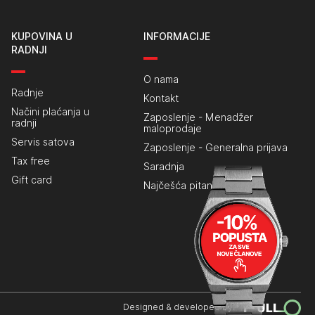
KUPOVINA U
INFORMACIJE
RADNJI
O nama
Radnje
Kontakt
Načini plaćanja u
Zaposlenje - Menadžer
radnji
maloprodaje
Servis satova
Zaposlenje - Generalna prijava
Tax free
Saradnja
Gift card
Najčešća pitanja
Designed & developed by: