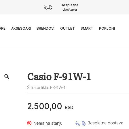
Besplatna
dostava
ARE
AKSESOARI
BRENDOVI
OUTLET
SMART
POKLONI
Casio F-91W-1
Šifra artikla: F-91W-1
2.500,00
RSD
Besplatna dostava
Nema na stanju