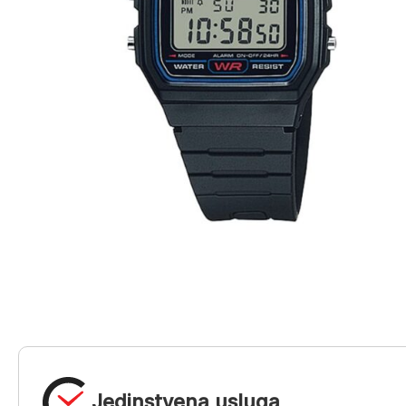
Jedinstvena usluga