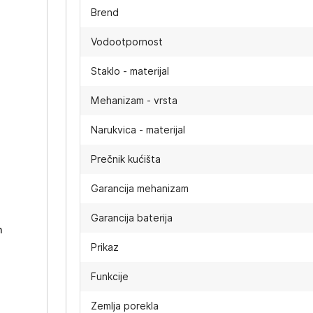
Brend
Vodootpornost
Staklo - materijal
Mehanizam - vrsta
Narukvica - materijal
Prečnik kućišta
-
Garancija mehanizam
Garancija baterija
h
Prikaz
Funkcije
Zemlja porekla