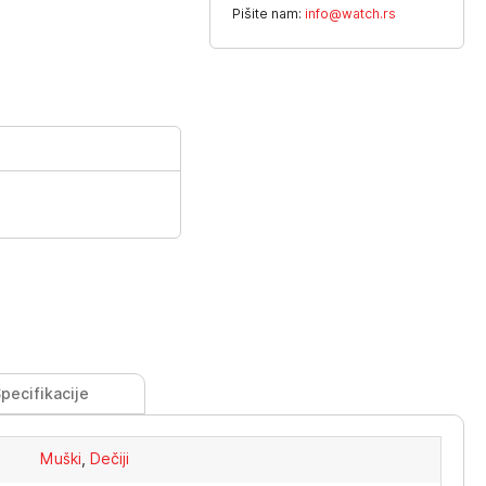
Pišite nam:
info@watch.rs
pecifikacije
Muški
,
Dečiji