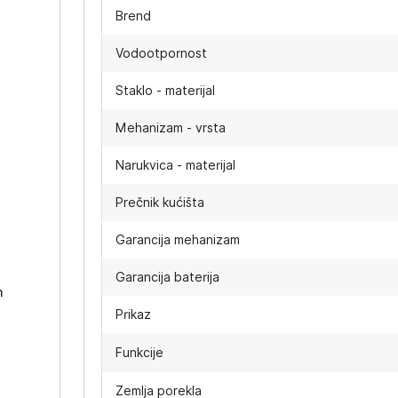
Brend
Vodootpornost
Staklo - materijal
Mehanizam - vrsta
Narukvica - materijal
Prečnik kućišta
-
Garancija mehanizam
Garancija baterija
h
Prikaz
Funkcije
Zemlja porekla