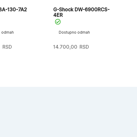
BA-130-7A2
G-Shock DW-6900RCS-
4ER
o odmah
Dostupno odmah
0
RSD
14.700,00
RSD