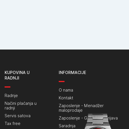
KUPOVINA U
INFORMACIJE
RADNJI
O nama
Radnje
Kontakt
Načini plaćanja u
Zaposlenje - Menadžer
radnji
maloprodaje
Servis satova
Zaposlenje - Generalna prijava
Tax free
Saradnja