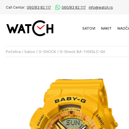
Call Centar:
060/83 82 117
060/83 82 117
info@watch.rs
SATOVI
NAKIT
NAOČ
Početna
/
Satovi
/
G-SHOCK
/
G-Shock BA-110XSLC-9A