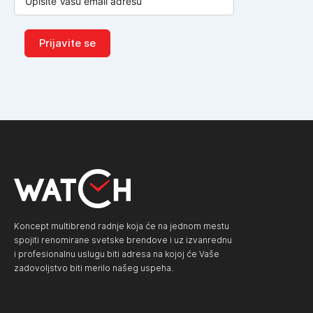
Prijavite se
Koncept multibrend radnje koja će na jednom mestu
spojiti renomirane svetske brendove i uz izvanrednu
i profesionalnu uslugu biti adresa na kojoj će Vaše
zadovoljstvo biti merilo našeg uspeha.