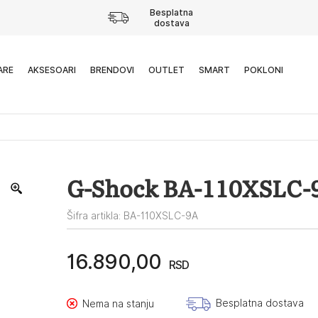
Besplatna
dostava
ARE
AKSESOARI
BRENDOVI
OUTLET
SMART
POKLONI
G-Shock BA-110XSLC-
Šifra artikla: BA-110XSLC-9A
16.890,00
RSD
Besplatna dostava
Nema na stanju