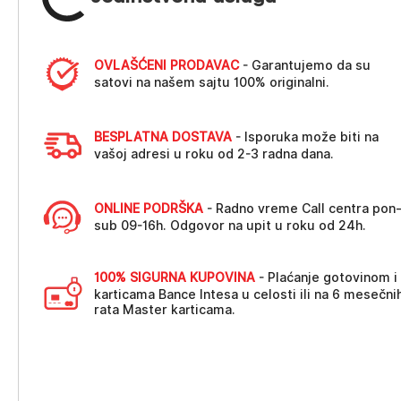
OVLAŠĆENI PRODAVAC
- Garantujemo da su
satovi na našem sajtu 100% originalni.
BESPLATNA DOSTAVA
- Isporuka može biti na
vašoj adresi u roku od 2-3 radna dana.
ONLINE PODRŠKA
- Radno vreme Call centra pon
sub 09-16h. Odgovor na upit u roku od 24h.
100% SIGURNA KUPOVINA
- Plaćanje gotovinom i
karticama Bance Intesa u celosti ili na 6 mesečni
rata Master karticama.