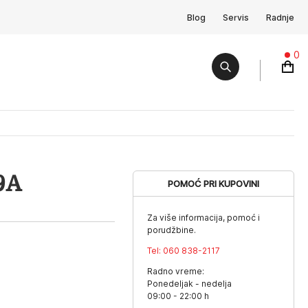
Blog
Servis
Radnje
0
9A
POMOĆ PRI KUPOVINI
Za više informacija, pomoć i
porudžbine.
Tel:
060 838-2117
Radno vreme:
Ponedeljak - nedelja
09:00 - 22:00 h