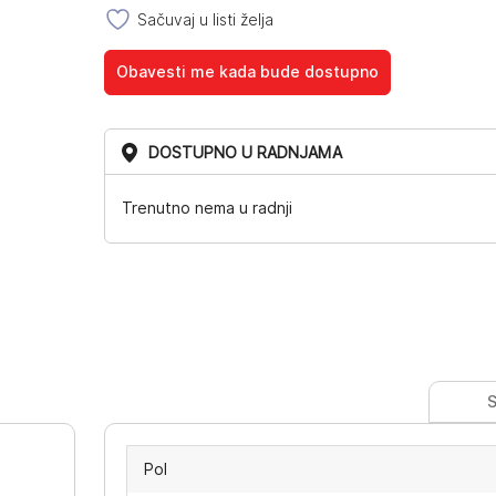
Sačuvaj u listi želja
Obavesti me kada bude dostupno
DOSTUPNO U RADNJAMA
Trenutno nema u radnji
S
Pol