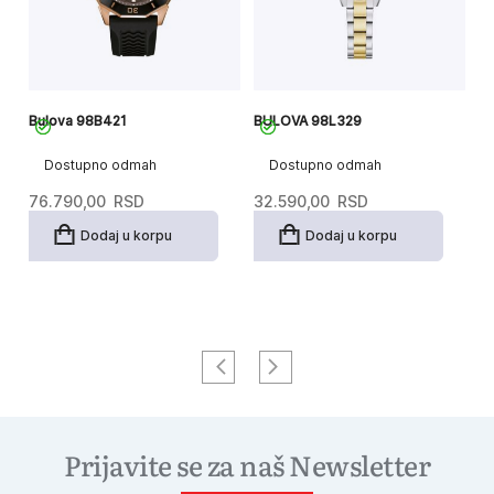
Bulova 98B421
BULOVA 98L329
Bu
Dostupno odmah
Dostupno odmah
76.790,00
RSD
32.590,00
RSD
5
Dodaj u korpu
Dodaj u korpu
Prijavite se za naš Newsletter