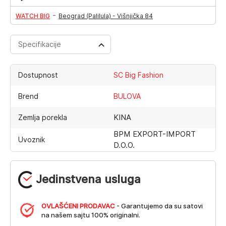
-
WATCH BIG
Beograd (Palilula) - Višnjička 84
Specifikacije
Dostupnost
SC Big Fashion
Brend
BULOVA
KINA
Zemlja porekla
BPM EXPORT-IMPORT
Uvoznik
D.O.O.
Jedinstvena usluga
OVLAŠĆENI PRODAVAC
- Garantujemo da su satovi
na našem sajtu 100% originalni.