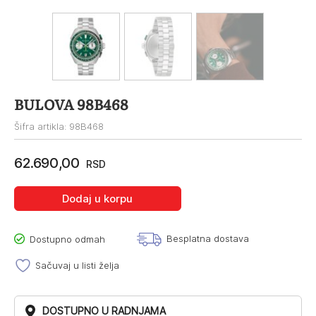
BULOVA 98B468
Šifra artikla: 98B468
62.690,00
RSD
Dodaj u korpu
Besplatna dostava
Dostupno odmah
Sačuvaj u listi želja
DOSTUPNO U RADNJAMA