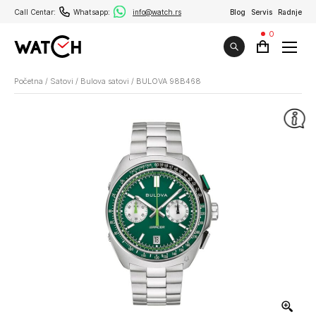
Call Centar:
Whatsapp:
info@watch.rs
Blog
Servis
Radnje
0
Početna
/
Satovi
/
Bulova satovi
/
BULOVA 98B468