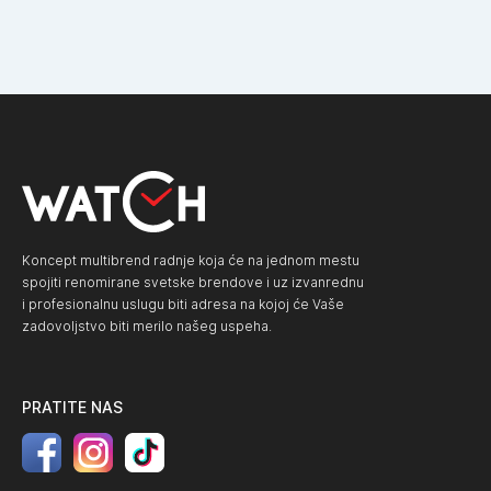
Koncept multibrend radnje koja će na jednom mestu
spojiti renomirane svetske brendove i uz izvanrednu
i profesionalnu uslugu biti adresa na kojoj će Vaše
zadovoljstvo biti merilo našeg uspeha.
PRATITE NAS