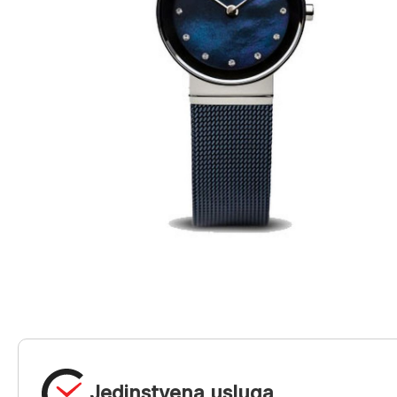
Jedinstvena usluga