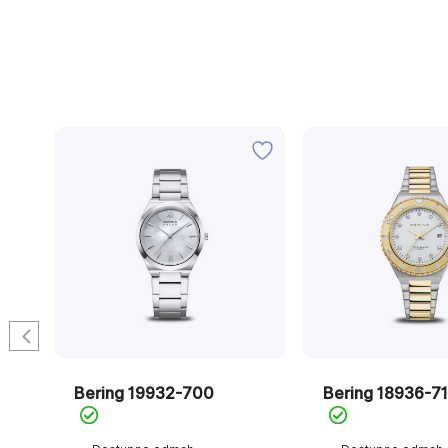
a
Bering 19932-700
Bering 18936-7