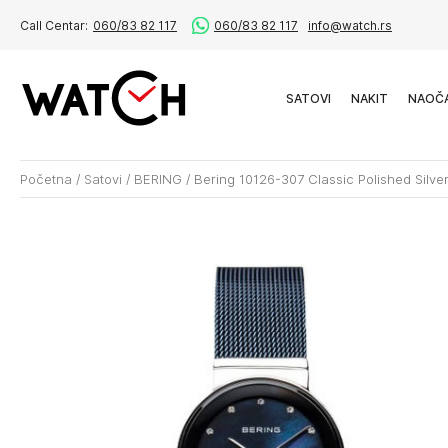
Call Centar:
060/83 82 117
060/83 82 117
info@watch.rs
SATOVI
NAKIT
NAOČ
Početna
/
Satovi
/
BERING
/
Bering 10126-307 Classic Polished Silve