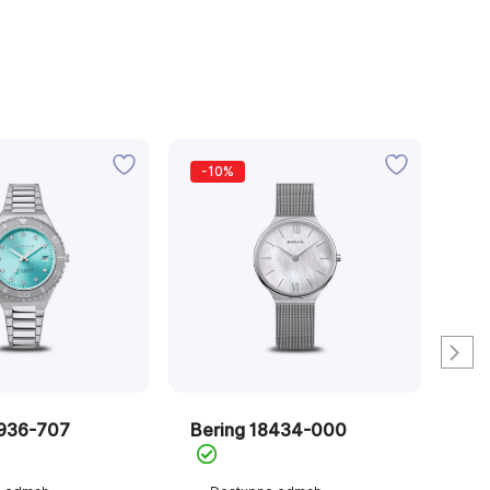
-10%
8936-707
Bering 18434-000
Ber
Sli