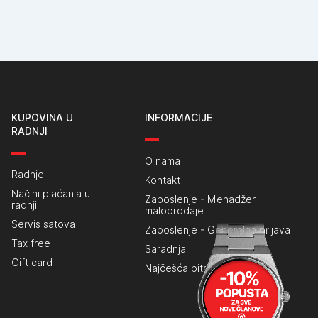
KUPOVINA U
INFORMACIJE
RADNJI
O nama
Radnje
Kontakt
Načini plaćanja u
Zaposlenje - Menadžer
radnji
maloprodaje
Servis satova
Zaposlenje - Generalna prijava
Tax free
Saradnja
Gift card
Najčešća pitanja