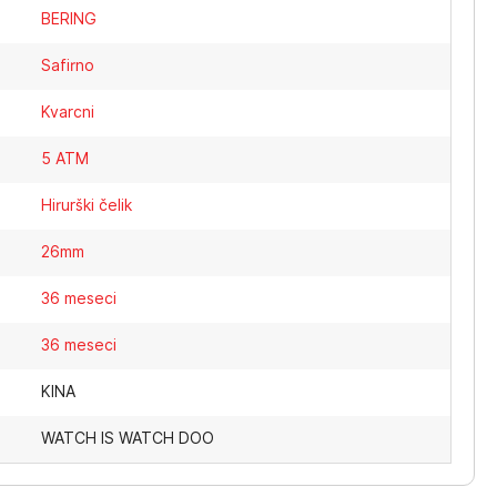
BERING
Safirno
Kvarcni
5 ATM
Hirurški čelik
26mm
36 meseci
36 meseci
KINA
WATCH IS WATCH DOO