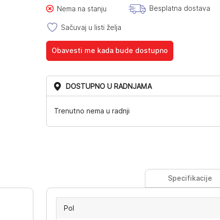
Besplatna dostava
Nema na stanju
Sačuvaj u listi želja
Obavesti me kada bude dostupno
DOSTUPNO U RADNJAMA
Trenutno nema u radnji
Specifikacije
Pol