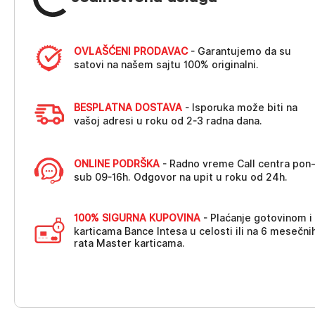
OVLAŠĆENI PRODAVAC
- Garantujemo da su
satovi na našem sajtu 100% originalni.
BESPLATNA DOSTAVA
- Isporuka može biti na
vašoj adresi u roku od 2-3 radna dana.
ONLINE PODRŠKA
- Radno vreme Call centra pon
sub 09-16h. Odgovor na upit u roku od 24h.
100% SIGURNA KUPOVINA
- Plaćanje gotovinom i
karticama Bance Intesa u celosti ili na 6 mesečni
rata Master karticama.