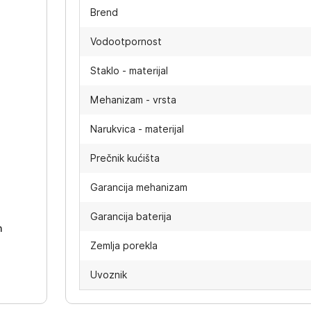
Brend
Vodootpornost
Staklo - materijal
Mehanizam - vrsta
Narukvica - materijal
Prečnik kućišta
-
Garancija mehanizam
Garancija baterija
h
Zemlja porekla
Uvoznik