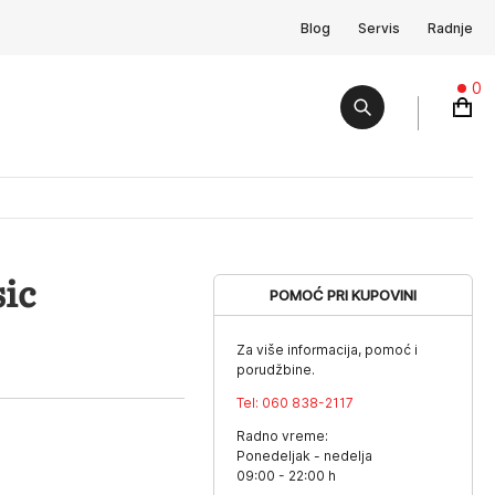
Blog
Servis
Radnje
0
ic
POMOĆ PRI KUPOVINI
Za više informacija, pomoć i
porudžbine.
Tel:
060 838-2117
Radno vreme:
Ponedeljak - nedelja
09:00 - 22:00 h