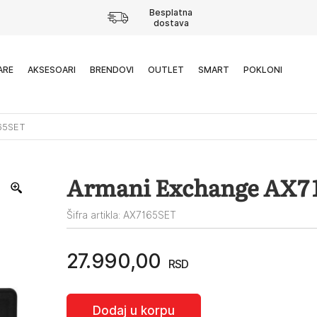
Besplatna
dostava
ARE
AKSESOARI
BRENDOVI
OUTLET
SMART
POKLONI
65SET
Armani Exchange AX7
Šifra artikla: AX7165SET
27.990,00
RSD
Dodaj u korpu