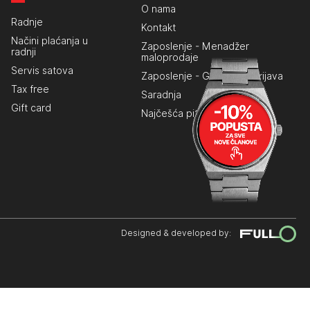
O nama
Radnje
Kontakt
Načini plaćanja u
Zaposlenje - Menadžer
radnji
maloprodaje
Servis satova
Zaposlenje - Generalna prijava
Tax free
Saradnja
Gift card
Najčešća pitanja
Designed & developed by: