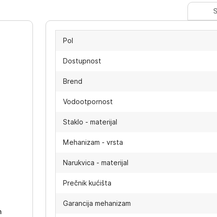
S
Pol
Dostupnost
Brend
Vodootpornost
Staklo - materijal
Mehanizam - vrsta
Narukvica - materijal
-
Prečnik kućišta
Garancija mehanizam
h