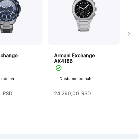
xchange
Armani Exchange
Ar
AX4186
AX
o odmah
Dostupno odmah
D
0
RSD
24.290,00
RSD
26