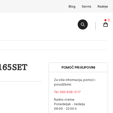
Blog
Servis
Radnje
0
165SET
POMOĆ PRI KUPOVINI
Za više informacija, pomoć i
porudžbine.
Tel:
060 838-2117
Radno vreme:
Ponedeljak - nedelja
09:00 - 22:00 h