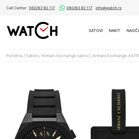
Call Centar:
060/83 82 117
060/83 82 117
info@watch.rs
SATOVI
NAKIT
NAOČ
Početna
/
Satovi
/
Armani Exchange satovi
/
Armani Exchange AX71