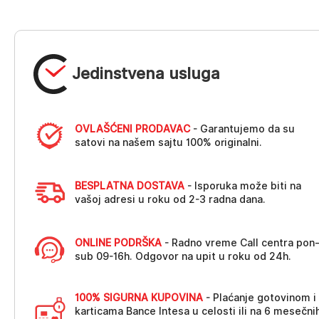
Jedinstvena usluga
OVLAŠĆENI PRODAVAC
- Garantujemo da su
satovi na našem sajtu 100% originalni.
BESPLATNA DOSTAVA
- Isporuka može biti na
vašoj adresi u roku od 2-3 radna dana.
ONLINE PODRŠKA
- Radno vreme Call centra pon
sub 09-16h. Odgovor na upit u roku od 24h.
100% SIGURNA KUPOVINA
- Plaćanje gotovinom i
karticama Bance Intesa u celosti ili na 6 mesečni