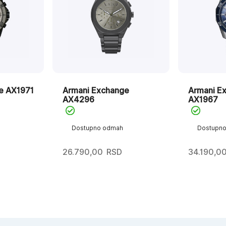
e AX1971
Armani Exchange
Armani E
AX4296
AX1967
Dostupno odmah
Dostupn
26.790,00
RSD
34.190,0