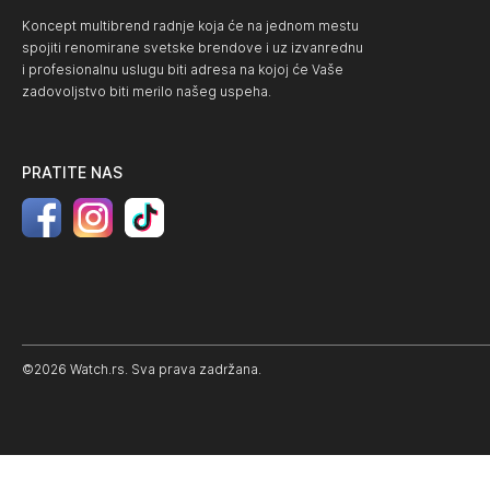
Koncept multibrend radnje koja će na jednom mestu
spojiti renomirane svetske brendove i uz izvanrednu
i profesionalnu uslugu biti adresa na kojoj će Vaše
zadovoljstvo biti merilo našeg uspeha.
PRATITE NAS
©2026 Watch.rs. Sva prava zadržana.