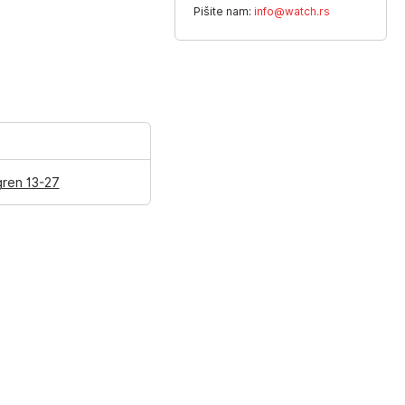
Pišite nam:
info@watch.rs
gren 13-27