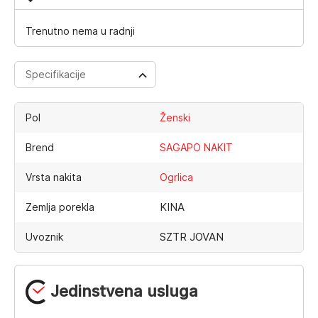
Trenutno nema u radnji
Specifikacije
Pol
Ženski
Brend
SAGAPO NAKIT
Vrsta nakita
Ogrlica
KINA
Zemlja porekla
SZTR JOVAN
Uvoznik
Jedinstvena usluga