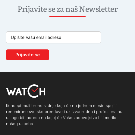
Prijavite se za naš Newsletter
Prijavite se
Koncept multibrend radnje koja će na jednom mestu spojiti
renomirane svetske brendove i uz izvanrednu i profesionalnu
uslugu biti adresa na kojoj će Vaše zadovoljstvo biti merilo
našeg uspeha.