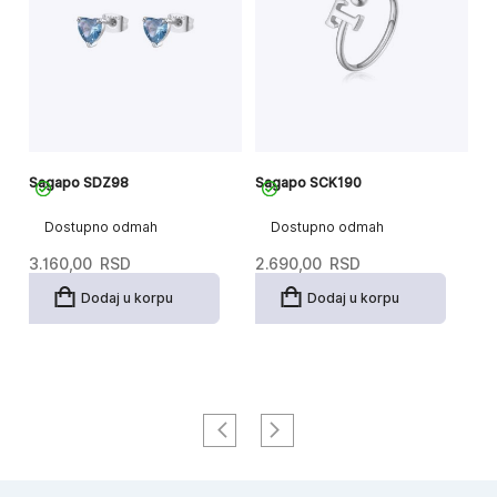
Sagapo SDZ98
Sagapo SCK190
S
Dostupno odmah
Dostupno odmah
3.160,00
RSD
2.690,00
RSD
3
Dodaj u korpu
Dodaj u korpu