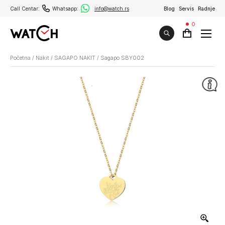
Call Centar:
Whatsapp:
info@watch.rs
Blog
Servis
Radnje
0
Početna
/
Nakit
/
SAGAPO NAKIT
/
Sagapo SBY002