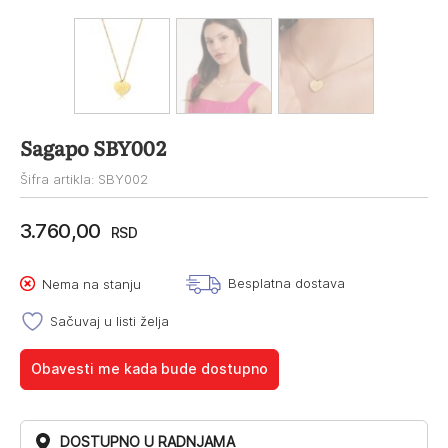
Sagapo SBY002
Šifra artikla: SBY002
3.760,00
RSD
Besplatna dostava
Nema na stanju
Sačuvaj u listi želja
Obavesti me kada bude dostupno
DOSTUPNO U RADNJAMA