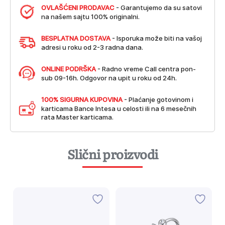
OVLAŠĆENI PRODAVAC
- Garantujemo da su satovi
na našem sajtu 100% originalni.
BESPLATNA DOSTAVA
- Isporuka može biti na vašoj
adresi u roku od 2-3 radna dana.
ONLINE PODRŠKA
- Radno vreme Call centra pon-
sub 09-16h. Odgovor na upit u roku od 24h.
100% SIGURNA KUPOVINA
- Plaćanje gotovinom i
karticama Bance Intesa u celosti ili na 6 mesečnih
rata Master karticama.
Slični proizvodi