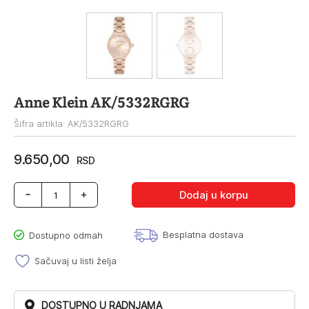
Anne Klein AK/5332RGRG
Šifra artikla: AK/5332RGRG
9.650,00
RSD
Anne
Dodaj u korpu
Klein
AK/5332RGRG
količina
Besplatna dostava
Dostupno odmah
Sačuvaj u listi želja
DOSTUPNO U RADNJAMA