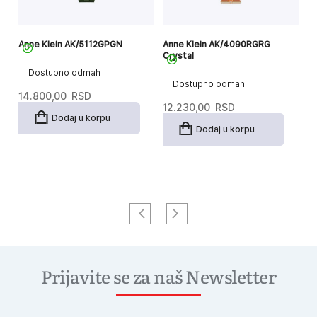
Anne Klein AK/5112GPGN
Anne Klein AK/4090RGRG
An
Crystal
Me
Dostupno odmah
Dostupno odmah
14.800,00
RSD
12.230,00
RSD
9
Dodaj u korpu
Dodaj u korpu
Prijavite se za naš Newsletter