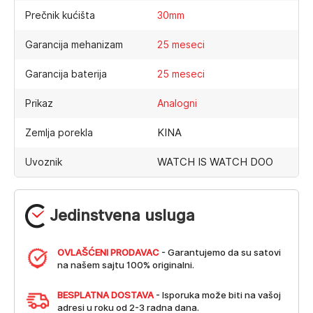
Prečnik kućišta
30mm
Garancija mehanizam
25 meseci
Garancija baterija
25 meseci
Prikaz
Analogni
KINA
Zemlja porekla
WATCH IS WATCH DOO
Uvoznik
Jedinstvena usluga
OVLAŠĆENI PRODAVAC
- Garantujemo da su satovi
na našem sajtu 100% originalni.
BESPLATNA DOSTAVA
- Isporuka može biti na vašoj
adresi u roku od 2-3 radna dana.