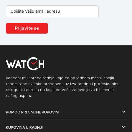
Prijavite se
Koncept multibrend radnje koja će na jednom mestu spojiti
renomirane svetske brendove i uz izvanrednu i profesionalnu
uslugu biti adresa na kojoj će Vaše zadovoljstvo biti merilo
našeg uspeha.
POMOĆ PRI ONLINE KUPOVINI
KUPOVINA U RADNJI