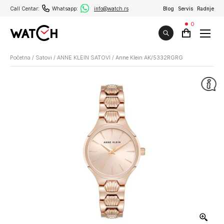
Call Centar:
Whatsapp:
info@watch.rs
Blog
Servis
Radnje
0
Početna
/
Satovi
/
ANNE KLEIN SATOVI
/
Anne Klein AK/5332RGRG