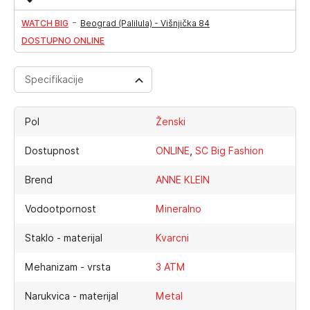
-
WATCH BIG
Beograd (Palilula) - Višnjička 84
DOSTUPNO ONLINE
Specifikacije
Pol
Ženski
,
Dostupnost
ONLINE
SC Big Fashion
Brend
ANNE KLEIN
Vodootpornost
Mineralno
Staklo - materijal
Kvarcni
Mehanizam - vrsta
3 ATM
Narukvica - materijal
Metal