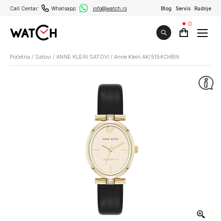
Call Centar:
Whatsapp:
info@watch.rs
Blog
Servis
Radnje
0
Početna
/
Satovi
/
ANNE KLEIN SATOVI
/
Anne Klein AK/5154CHBN