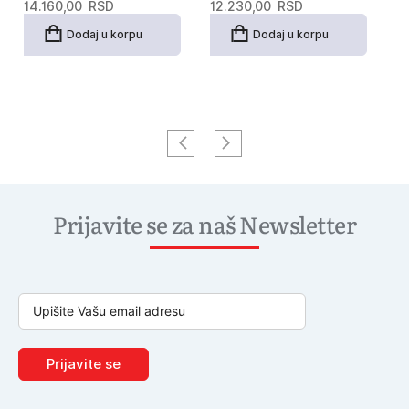
14.160,00
RSD
12.230,00
RSD
1
Dodaj u korpu
Dodaj u korpu
Prijavite se za naš Newsletter
Prijavite se