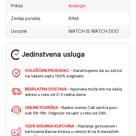
Prikaz
Analogni
KINA
Zemlja porekla
WATCH IS WATCH DOO
Uvoznik
Jedinstvena usluga
OVLAŠĆENI PRODAVAC
- Garantujemo da su satovi
na našem sajtu 100% originalni.
BESPLATNA DOSTAVA
- Isporuka može biti na vašoj
adresi u roku od 2-3 radna dana.
ONLINE PODRŠKA
- Radno vreme Call centra pon-
sub 09-16h. Odgovor na upit u roku od 24h.
100% SIGURNA KUPOVINA
- Plaćanje gotovinom i
karticama Bance Intesa u celosti ili na 6 mesečnih