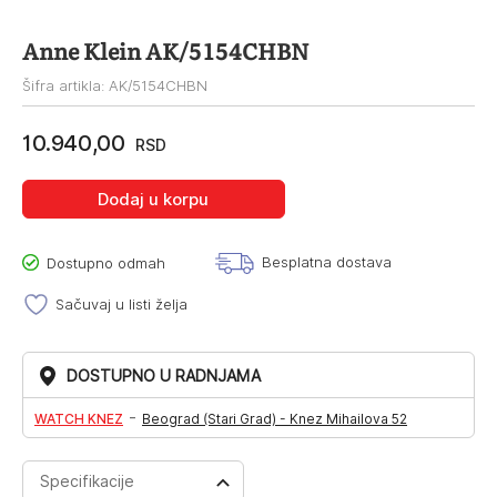
Anne Klein AK/5154CHBN
Šifra artikla: AK/5154CHBN
10.940,00
RSD
Dodaj u korpu
Besplatna dostava
Dostupno odmah
Sačuvaj u listi želja
DOSTUPNO U RADNJAMA
-
WATCH KNEZ
Beograd (Stari Grad) - Knez Mihailova 52
Specifikacije