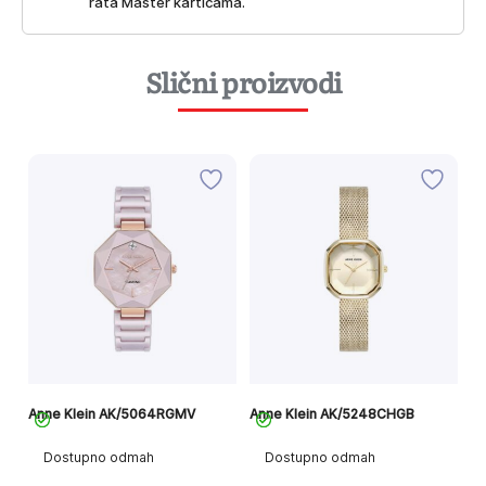
rata Master karticama.
Slični proizvodi
nd
Anne Klein AK/5064RGMV
Anne Klein AK/5248CHGB
An
Dostupno odmah
Dostupno odmah