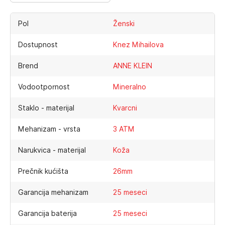
Pol
Ženski
Dostupnost
Knez Mihailova
Brend
ANNE KLEIN
Vodootpornost
Mineralno
Staklo - materijal
Kvarcni
Mehanizam - vrsta
3 ATM
Narukvica - materijal
Koža
Prečnik kućišta
26mm
Garancija mehanizam
25 meseci
Garancija baterija
25 meseci