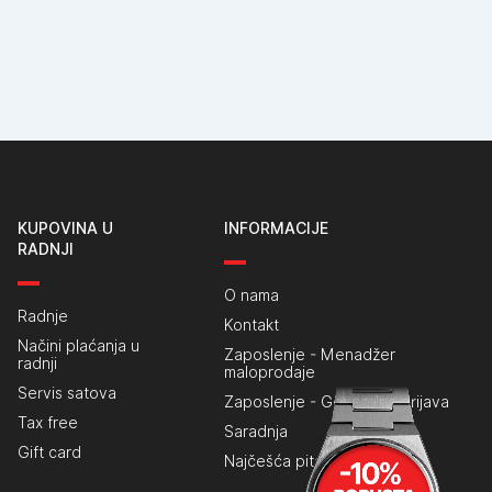
KUPOVINA U
INFORMACIJE
RADNJI
O nama
Radnje
Kontakt
Načini plaćanja u
Zaposlenje - Menadžer
radnji
maloprodaje
Servis satova
Zaposlenje - Generalna prijava
Tax free
Saradnja
Gift card
Najčešća pitanja