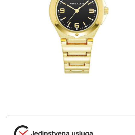
Jedinstvena usluga