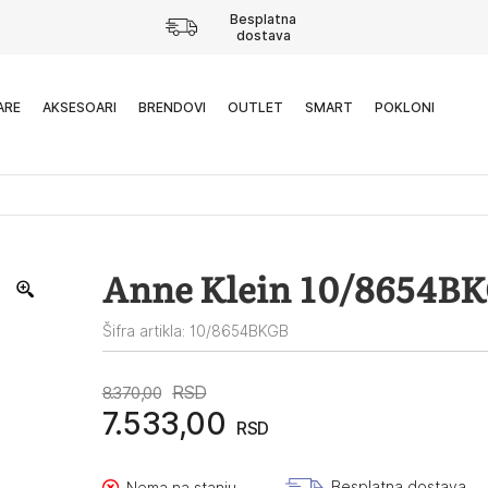
Besplatna
dostava
ARE
AKSESOARI
BRENDOVI
OUTLET
SMART
POKLONI
Anne Klein 10/8654B
Šifra artikla: 10/8654BKGB
Originalna
Trenutna
RSD
8.370,00
7.533,00
RSD
cena
cena
je
je:
Besplatna dostava
Nema na stanju