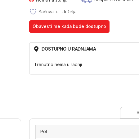
bila:
7.533,00RSD.
Sačuvaj u listi želja
8.370,00RSD.
Obavesti me kada bude dostupno
DOSTUPNO U RADNJAMA
Trenutno nema u radnji
S
Pol