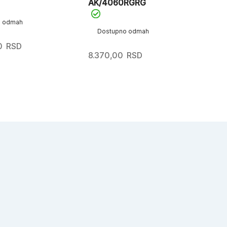
AK/4060RGRG
Cry
o odmah
Dostupno odmah
D
0
RSD
8.370,00
RSD
12