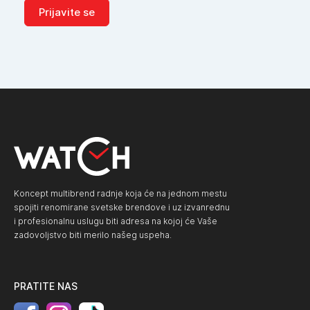
Prijavite se
Koncept multibrend radnje koja će na jednom mestu
spojiti renomirane svetske brendove i uz izvanrednu
i profesionalnu uslugu biti adresa na kojoj će Vaše
zadovoljstvo biti merilo našeg uspeha.
PRATITE NAS