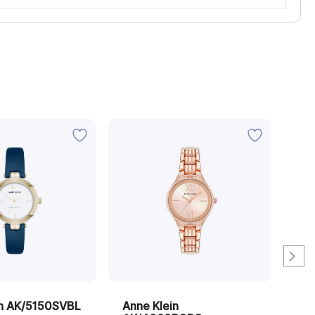
in AK/5150SVBL
Anne Klein
An