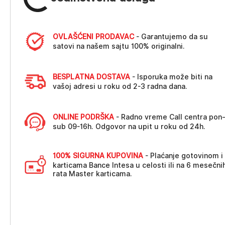
OVLAŠĆENI PRODAVAC
- Garantujemo da su
satovi na našem sajtu 100% originalni.
BESPLATNA DOSTAVA
- Isporuka može biti na
vašoj adresi u roku od 2-3 radna dana.
ONLINE PODRŠKA
- Radno vreme Call centra pon
sub 09-16h. Odgovor na upit u roku od 24h.
100% SIGURNA KUPOVINA
- Plaćanje gotovinom i
karticama Bance Intesa u celosti ili na 6 mesečni
rata Master karticama.