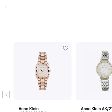
SV
Anne Klein
Anne Klein AK/