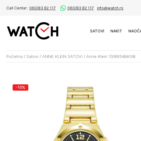
Call Centar:
060/83 82 117
060/83 82 117
info@watch.rs
SATOVI
NAKIT
NAOČ
Početna
/
Satovi
/
ANNE KLEIN SATOVI
/
Anne Klein 10/8654BKGB
-10%