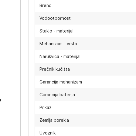
Brend
Vodootpornost
Staklo - materijal
Mehanizam - vrsta
Narukvica - materijal
Prečnik kućišta
-
Garancija mehanizam
Garancija baterija
h
Prikaz
Zemlja porekla
Uvoznik