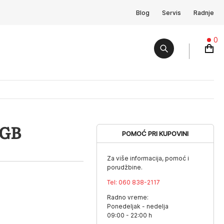
Blog
Servis
Radnje
0
KGB
POMOĆ PRI KUPOVINI
Za više informacija, pomoć i
porudžbine.
Tel:
060 838-2117
Radno vreme:
Ponedeljak - nedelja
09:00 - 22:00 h