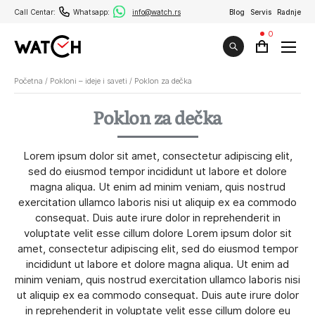
Call Centar:
Whatsapp:
info@watch.rs
Blog
Servis
Radnje
0
Početna
/
Pokloni – ideje i saveti
/
Poklon za dečka
Poklon za dečka
Lorem ipsum dolor sit amet, consectetur adipiscing elit,
sed do eiusmod tempor incididunt ut labore et dolore
magna aliqua. Ut enim ad minim veniam, quis nostrud
exercitation ullamco laboris nisi ut aliquip ex ea commodo
consequat. Duis aute irure dolor in reprehenderit in
voluptate velit esse cillum dolore Lorem ipsum dolor sit
amet, consectetur adipiscing elit, sed do eiusmod tempor
incididunt ut labore et dolore magna aliqua. Ut enim ad
minim veniam, quis nostrud exercitation ullamco laboris nisi
ut aliquip ex ea commodo consequat. Duis aute irure dolor
in reprehenderit in voluptate velit esse cillum dolore eu