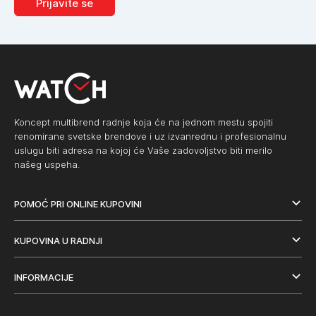
Prijavite se
Koncept multibrend radnje koja će na jednom mestu spojiti
renomirane svetske brendove i uz izvanrednu i profesionalnu
uslugu biti adresa na kojoj će Vaše zadovoljstvo biti merilo
našeg uspeha.
POMOĆ PRI ONLINE KUPOVINI
KUPOVINA U RADNJI
INFORMACIJE