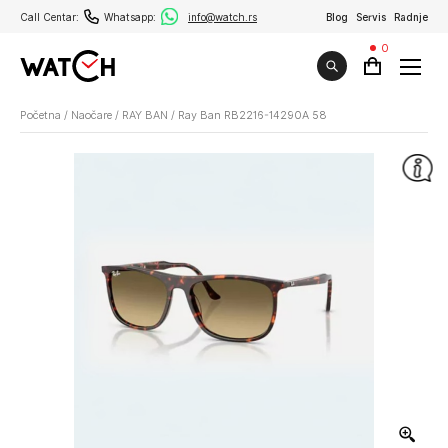
Call Centar:
Whatsapp:
info@watch.rs
Blog
Servis
Radnje
0
Početna
/
Naočare
/
RAY BAN
/
Ray Ban RB2216-14290A 58