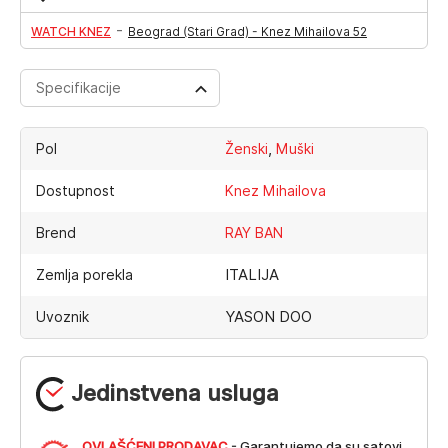
-
WATCH KNEZ
Beograd (Stari Grad) - Knez Mihailova 52
Specifikacije
,
Pol
Ženski
Muški
Dostupnost
Knez Mihailova
Brend
RAY BAN
ITALIJA
Zemlja porekla
YASON DOO
Uvoznik
Jedinstvena usluga
OVLAŠĆENI PRODAVAC
- Garantujemo da su satovi