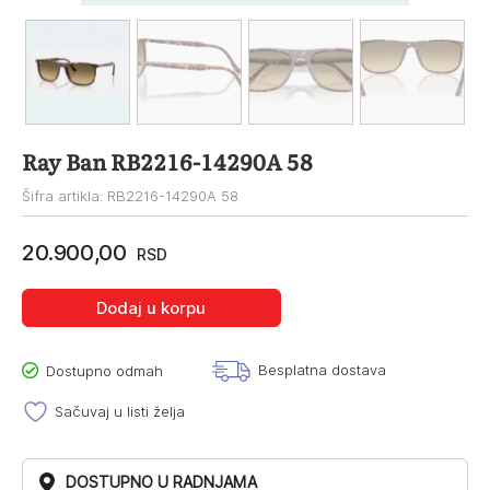
Ray Ban RB2216-14290A 58
Šifra artikla: RB2216-14290A 58
20.900,00
RSD
Dodaj u korpu
Besplatna dostava
Dostupno odmah
Sačuvaj u listi želja
DOSTUPNO U RADNJAMA