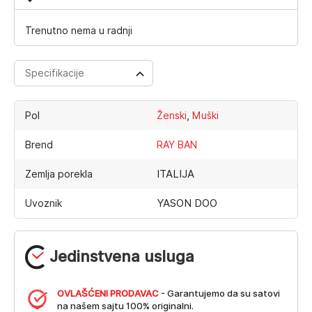
Trenutno nema u radnji
Specifikacije
,
Pol
Ženski
Muški
Brend
RAY BAN
ITALIJA
Zemlja porekla
YASON DOO
Uvoznik
Jedinstvena usluga
OVLAŠĆENI PRODAVAC
- Garantujemo da su satovi
na našem sajtu 100% originalni.