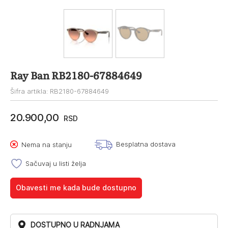
Ray Ban RB2180-67884649
Šifra artikla: RB2180-67884649
20.900,00
RSD
Besplatna dostava
Nema na stanju
Sačuvaj u listi želja
Obavesti me kada bude dostupno
DOSTUPNO U RADNJAMA