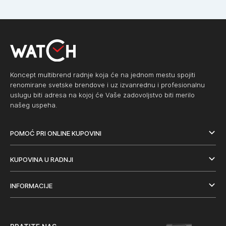
Koncept multibrend radnje koja će na jednom mestu spojiti
renomirane svetske brendove i uz izvanrednu i profesionalnu
uslugu biti adresa na kojoj će Vaše zadovoljstvo biti merilo
našeg uspeha.
POMOĆ PRI ONLINE KUPOVINI
KUPOVINA U RADNJI
INFORMACIJE