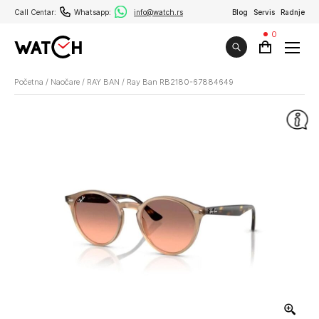
Call Centar:
Whatsapp:
info@watch.rs
Blog
Servis
Radnje
0
Početna
/
Naočare
/
RAY BAN
/
Ray Ban RB2180-67884649