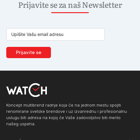
Prijavite se za naš Newsletter
Prijavite se
Koncept multibrend radnje koja će na jednom mestu spojiti
renomirane svetske brendove i uz izvanrednu i profesionalnu
uslugu biti adresa na kojoj će Vaše zadovoljstvo biti merilo
našeg uspeha.