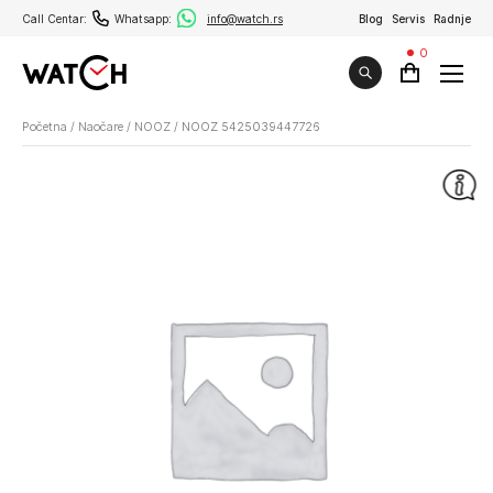
Call Centar:
Whatsapp:
info@watch.rs
Blog
Servis
Radnje
0
Početna
/
Naočare
/
NOOZ
/
NOOZ 5425039447726