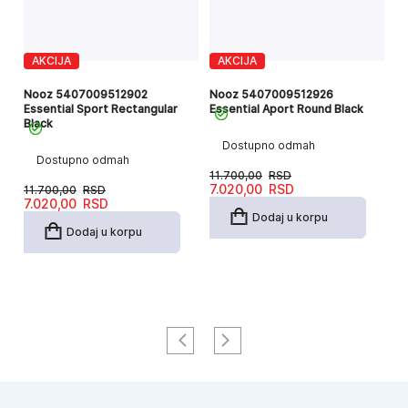
AKCIJA
AKCIJA
un
N
Nooz 5407009512902
Nooz 5407009512926
Je
Essential Sport Rectangular
Essential Aport Round Black
Black
Dostupno odmah
Dostupno odmah
8.
11.700,00
RSD
Or
T
6
Originalna
Trenutna
7.020,00
RSD
11.700,00
RSD
c
c
Originalna
Trenutna
cena
cena
7.020,00
RSD
je
je
cena
cena
je
je:
Dodaj u korpu
bi
6
je
je:
bila:
7.020,00RSD.
Dodaj u korpu
8
bila:
7.020,00RSD.
11.700,00RSD.
11.700,00RSD.