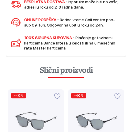
BESPLATNA DOSTAVA
- Isporuka može biti na vašoj
adresi u roku od 2-3 radna dana.
ONLINE PODRŠKA
- Radno vreme Call centra pon-
sub 09-16h. Odgovor na upit u roku od 24h.
100% SIGURNA KUPOVINA
- Plaćanje gotovinom i
karticama Bance Intesa u celosti ili na 6 mesečnih
rata Master karticama.
Slični proizvodi
-40%
-40%