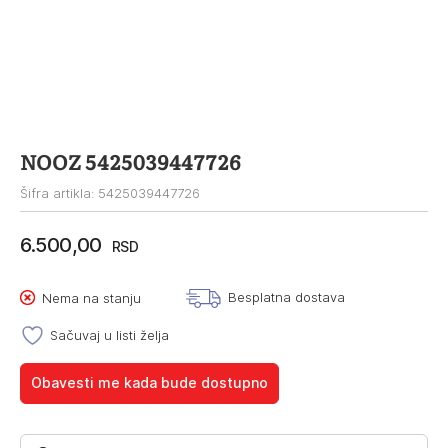
NOOZ 5425039447726
Šifra artikla: 5425039447726
6.500,00
RSD
Besplatna dostava
Nema na stanju
Sačuvaj u listi želja
Obavesti me kada bude dostupno