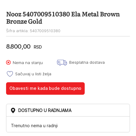
Nooz 5407009510380 Ela Metal Brown
Bronze Gold
Šifra artikla: 5407009510380
8.800,00
RSD
Besplatna dostava
Nema na stanju
Sačuvaj u listi želja
Obavesti me kada bude dostupno
DOSTUPNO U RADNJAMA
Trenutno nema u radnji