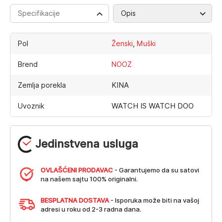
Specifikacije
Opis
,
Pol
Ženski
Muški
Brend
NOOZ
KINA
Zemlja porekla
WATCH IS WATCH DOO
Uvoznik
Jedinstvena usluga
OVLAŠĆENI PRODAVAC
- Garantujemo da su satovi
na našem sajtu 100% originalni.
BESPLATNA DOSTAVA
- Isporuka može biti na vašoj
adresi u roku od 2-3 radna dana.