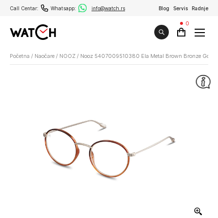
Call Centar:
Whatsapp:
info@watch.rs
Blog
Servis
Radnje
0
Početna
/
Naočare
/
NOOZ
/
Nooz 5407009510380 Ela Metal Brown Bronze Gold