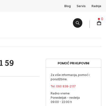
Blog
Servis
Radnje
0
1 59
POMOĆ PRI KUPOVINI
Za više informacija, pomoć i
porudžbine.
Tel:
060 838-2117
Radno vreme:
Ponedeljak - nedelja
09:00 - 22:00 h