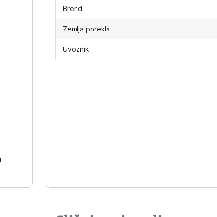
Brend
Zemlja porekla
Uvoznik
-
h