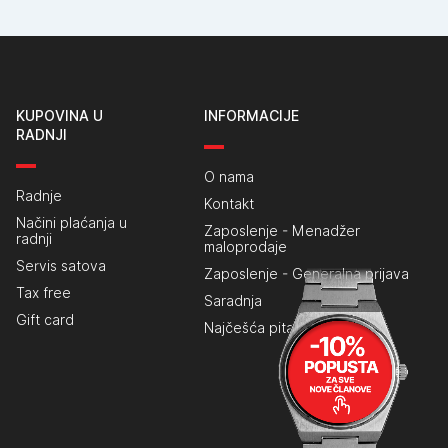
KUPOVINA U
INFORMACIJE
RADNJI
O nama
Radnje
Kontakt
Načini plaćanja u
Zaposlenje - Menadžer
radnji
maloprodaje
Servis satova
Zaposlenje - Generalna prijava
Tax free
Saradnja
Gift card
Najčešća pitanja