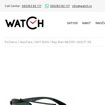
Call Centar:
060/83 82 117
060/83 82 117
info@watch.rs
SATOVI
NAKIT
NAOČ
Početna
/
Naočare
/
RAY BAN
/
Ray Ban RB3701-002/71 59