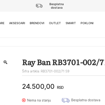
Besplatna
dostava
ARE
AKSESOARI
BRENDOVI
OUTLET
SMART
POKLONI
Ray Ban RB3701-002/7
Šifra artikla: RB3701-002/71 59
24.500,00
RSD
Besplatna dostava
Nema na stanju