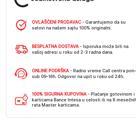
OVLAŠĆENI PRODAVAC
- Garantujemo da su
satovi na našem sajtu 100% originalni.
BESPLATNA DOSTAVA
- Isporuka može biti na
vašoj adresi u roku od 2-3 radna dana.
ONLINE PODRŠKA
- Radno vreme Call centra pon
sub 09-16h. Odgovor na upit u roku od 24h.
100% SIGURNA KUPOVINA
- Plaćanje gotovinom i
karticama Bance Intesa u celosti ili na 6 mesečni
rata Master karticama.