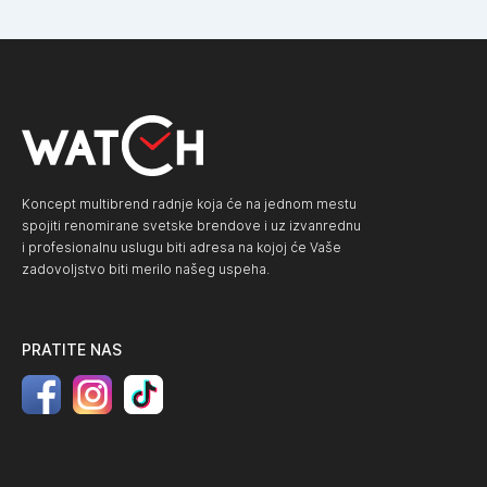
Koncept multibrend radnje koja će na jednom mestu
spojiti renomirane svetske brendove i uz izvanrednu
i profesionalnu uslugu biti adresa na kojoj će Vaše
zadovoljstvo biti merilo našeg uspeha.
PRATITE NAS