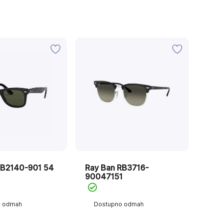
RB2140-901 54
Ray Ban RB3716-
90047151
o odmah
Dostupno odmah