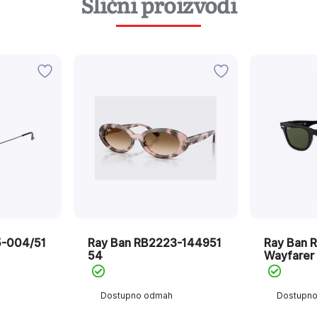
Slični proizvodi
5-004/51
Ray Ban RB2223-144951
Ray Ban 
54
Wayfarer
Dostupno odmah
Dostupn