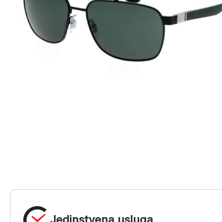
Jedinstvena usluga