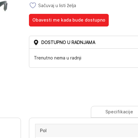
Sačuvaj u listi želja
Obavesti me kada bude dostupno
DOSTUPNO U RADNJAMA
Trenutno nema u radnji
Specifikacije
Pol