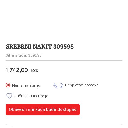
SREBRNI NAKIT 309598
Šifra artikla: 309598
1.742,00
RSD
Besplatna dostava
Nema na stanju
Sačuvaj u listi želja
Obavesti me kada bude dostupno