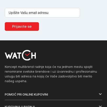
Prijavite se
Koncept multibrend radnje koja će na jednom mestu spojiti
renomirane svetske brendove i uz izvanrednu i profesionalnu
uslugu biti adresa na kojoj će Vaše zadovoljstvo biti merilo
našeg uspeha.
POMOĆ PRI ONLINE KUPOVINI
KUPOVINA U RADNJI