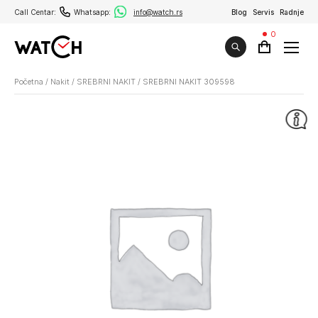
Call Centar:
Whatsapp:
info@watch.rs
Blog
Servis
Radnje
0
Početna
/
Nakit
/
SREBRNI NAKIT
/
SREBRNI NAKIT 309598