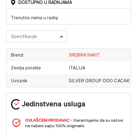
DOSTUPNO U RADNJAMA
Trenutno nema u radnji
Specifikacije
Brend
SREBRNI NAKIT
ITALIJA
Zemlja porekla
SILVER GROUP DOO CACAK
Uvoznik
Jedinstvena usluga
OVLAŠĆENI PRODAVAC
- Garantujemo da su satovi
na našem sajtu 100% originalni.