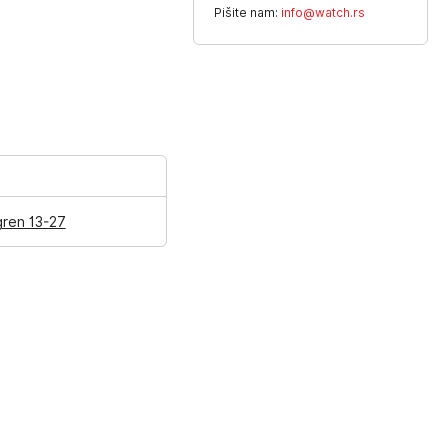
Pišite nam:
info@watch.rs
gren 13-27