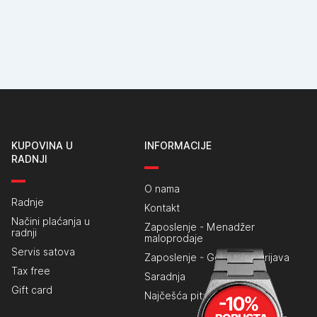
KUPOVINA U
INFORMACIJE
RADNJI
O nama
Radnje
Kontakt
Načini plaćanja u
Zaposlenje - Menadžer
radnji
maloprodaje
Servis satova
Zaposlenje - Generalna prijava
Tax free
Saradnja
Gift card
Najčešća pitanja