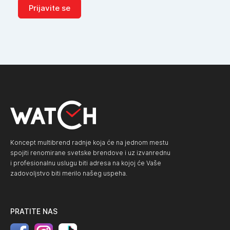
Prijavite se
Koncept multibrend radnje koja će na jednom mestu
spojiti renomirane svetske brendove i uz izvanrednu
i profesionalnu uslugu biti adresa na kojoj će Vaše
zadovoljstvo biti merilo našeg uspeha.
PRATITE NAS