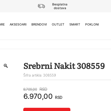
Besplatna
dostava
ARE
AKSESOARI
BRENDOVI
OUTLET
SMART
POKLONI
Srebrni Nakit 308559
Šifra artikla: 308559
Originalna
Trenutna
RSD
8.709,00
6.970,00
RSD
cena
cena
je
je: