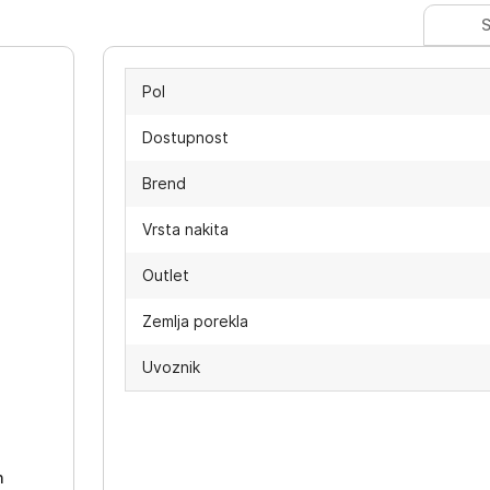
S
Pol
Dostupnost
Brend
Vrsta nakita
Outlet
Zemlja porekla
Uvoznik
-
h