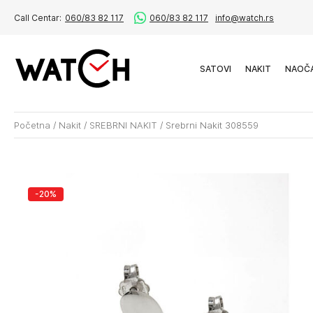
Call Centar:
060/83 82 117
060/83 82 117
info@watch.rs
SATOVI
NAKIT
NAOČ
Početna
/
Nakit
/
SREBRNI NAKIT
/
Srebrni Nakit 308559
-20%