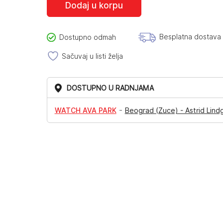
Dodaj u korpu
bila:
6.970,00RSD.
8.709,00RSD.
Besplatna dostava
Dostupno odmah
Sačuvaj u listi želja
DOSTUPNO U RADNJAMA
-
WATCH AVA PARK
Beograd (Zuce) - Astrid Lind