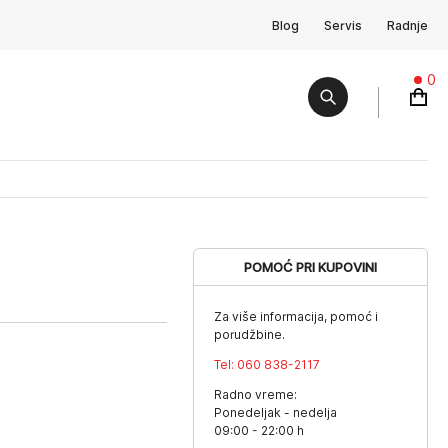
Blog
Servis
Radnje
0
POMOĆ PRI KUPOVINI
Za više informacija, pomoć i
porudžbine.
Tel:
060 838-2117
Radno vreme:
Ponedeljak - nedelja
09:00 - 22:00 h