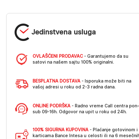
Jedinstvena usluga
OVLAŠĆENI PRODAVAC
- Garantujemo da su
satovi na našem sajtu 100% originalni.
BESPLATNA DOSTAVA
- Isporuka može biti na
vašoj adresi u roku od 2-3 radna dana.
ONLINE PODRŠKA
- Radno vreme Call centra pon
sub 09-16h. Odgovor na upit u roku od 24h.
100% SIGURNA KUPOVINA
- Plaćanje gotovinom i
karticama Bance Intesa u celosti ili na 6 mesečni